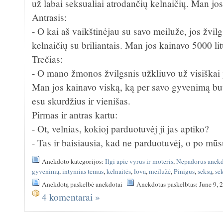
už labai seksualiai atrodančių kelnaičių. Man jos
Antrasis:
- O kai aš vaikštinėjau su savo meiluže, jos žvil
kelnaičių su briliantais. Man jos kainavo 5000 lit
Trečias:
- O mano žmonos žvilgsnis užkliuvo už visiškai 
Man jos kainavo viską, ką per savo gyvenimą bu
esu skurdžius ir vienišas.
Pirmas ir antras kartu:
- Ot, velnias, kokioj parduotuvėj ji jas aptiko?
- Tas ir baisiausia, kad ne parduotuvėj, o po mūs
Anekdoto kategorijos:
Ilgi apie vyrus ir moteris
,
Nepadorūs anekd
gyvenimą
,
intymias temas
,
kelnaitės
,
lova
,
meilužė
,
Pinigus
,
seksą
,
se
Anekdotą paskelbė anekdotai
Anekdotas paskelbtas: June 9, 
4 komentarai »