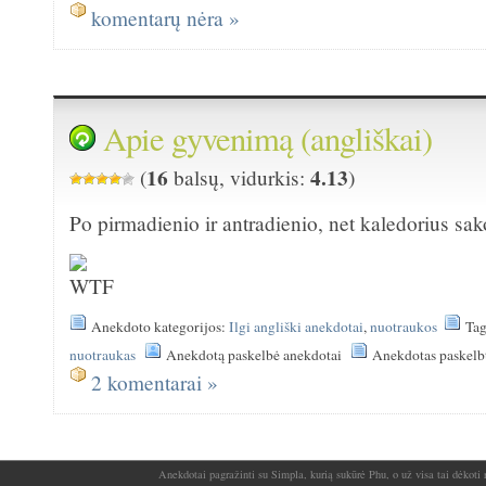
komentarų nėra »
Apie gyvenimą (angliškai)
16
4.13
(
balsų, vidurkis:
)
Po pirmadienio ir antradienio, net kaledorius s
Anekdoto kategorijos:
Ilgi angliški anekdotai
,
nuotraukos
Ta
nuotraukas
Anekdotą paskelbė anekdotai
Anekdotas paskelb
2 komentarai »
Anekdotai pagražinti su Simpla, kurią sukūrė Phu, o už visa tai dėkoti