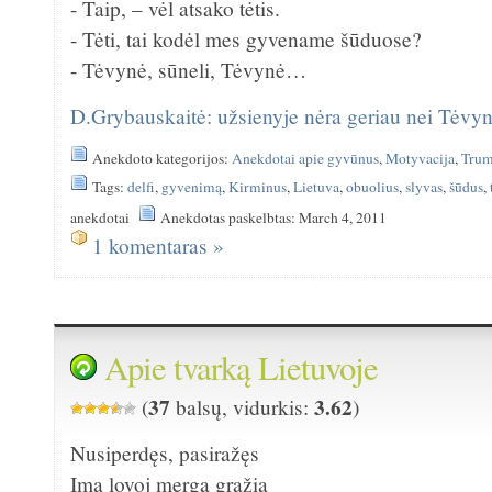
- Taip, – vėl atsako tėtis.
- Tėti, tai kodėl mes gyvename šūduose?
- Tėvynė, sūneli, Tėvynė…
D.Grybauskaitė: užsienyje nėra geriau nei Tėvyn
Anekdoto kategorijos:
Anekdotai apie gyvūnus
,
Motyvacija
,
Trum
Tags:
delfi
,
gyvenimą
,
Kirminus
,
Lietuva
,
obuolius
,
slyvas
,
šūdus
,
anekdotai
Anekdotas paskelbtas: March 4, 2011
1 komentaras »
Apie tvarką Lietuvoje
37
3.62
(
balsų, vidurkis:
)
Nusiperdęs, pasiražęs
Ima lovoj mergą gražią