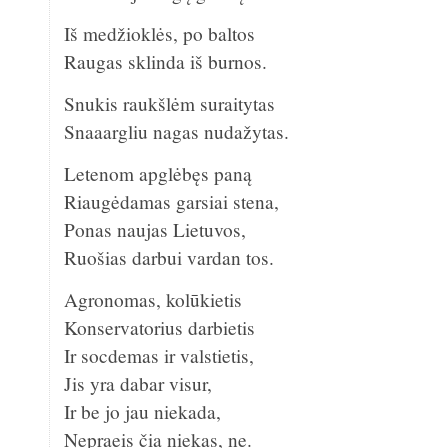
Iš medžioklės, po baltos
Raugas sklinda iš burnos.
Snukis raukšlėm suraitytas
Snaaargliu nagas nudažytas.
Letenom apglėbęs paną
Riaugėdamas garsiai stena,
Ponas naujas Lietuvos,
Ruošias darbui vardan tos.
Agronomas, kolūkietis
Konservatorius darbietis
Ir socdemas ir valstietis,
Jis yra dabar visur,
Ir be jo jau niekada,
Nepraeis čia niekas, ne.