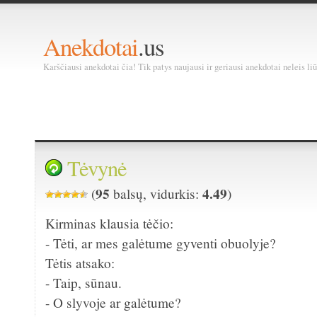
Anekdotai
.us
Karščiausi anekdotai čia! Tik patys naujausi ir geriausi anekdotai neleis liū
Tėvynė
95
4.49
(
balsų, vidurkis:
)
Kirminas klausia tėčio:
- Tėti, ar mes galėtume gyventi obuolyje?
Tėtis atsako:
- Taip, sūnau.
- O slyvoje ar galėtume?