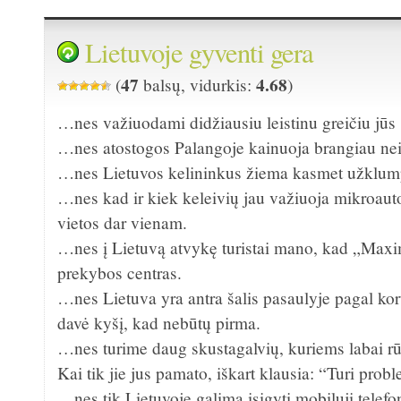
Lietuvoje gyventi gera
47
4.68
(
balsų, vidurkis:
)
…nes važiuodami didžiausiu leistinu greičiu jūs
…nes atostogos Palangoje kainuoja brangiau nei 
…nes Lietuvos kelininkus žiema kasmet užklump
…nes kad ir kiek keleivių jau važiuoja mikroaut
vietos dar vienam.
…nes į Lietuvą atvykę turistai mano, kad „Ma
prekybos centras.
…nes Lietuva yra antra šalis pasaulyje pagal koru
davė kyšį, kad nebūtų pirma.
…nes turime daug skustagalvių, kuriems labai r
Kai tik jie jus pamato, iškart klausia: “Turi pro
…nes tik Lietuvoje galima įsigyti mobilųjį telefon