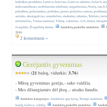
lenkiškus produktus
,
Lietuva
,
lietuvius
,
Lietuvos talentus
,
lrytas.lt
,
ma
mikroautobusus
,
mobiliuosius telefonus
,
neįgaliuosius
,
Norfą
,
one.lt
,
pokalbius
,
policininkus
,
politikus
,
porno
,
prekybos centrus
,
problema
serialus
,
skustagalvius
,
somaliečius
,
studentus
,
talentus
,
Teleloto
,
turis
užsieniečius
,
Vienas namuose
,
Vilnių
,
vokiečius
,
vz.lt
,
žiema
,
žmogžu
žvaigždės
,
Žvaigždžių duetus
Anekdotą paskelbė anekdotai
A
2010
2 komentarai »
Gerėjantis gyvenimas
21
3.76
(
balsų, vidurkis:
)
- Mūsų gyvenimas gerėja,- sako valdžia.
- Mes džiaugiamės dėl jūsų ,- atsako liaudis.
Anekdoto kategorijos:
Anekdotai apie krizę
,
Trumpi anekdotai
liaudį
,
Lietuva
,
valdžią
Anekdotą paskelbė anekdotai
Anekdo