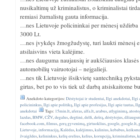
nusikaltimų už kriminalistus, o kriminalistai tird
remiasi žurnalistų gauta informacija.
…nes Lietuvoje policininkai per mėnesį uždirba 
3000 Lt.
…nes įvykdęs žmogžudystę, turi laukti mėnesį eil
atsilaisvins vieta kalėjime.
…nes dauguma naujausių ir aukščiausios klasė
automobilių vairuotojai – neįgalieji.
…nes tik Lietuvoje išsikvietę santechniką pyksta
girtas, bet po to vis tiek už darbą atsiskaitome b
Anekdoto kategorijos:
Dėstytojai ir studentai
,
Ilgi anekdotai
,
Ilgi
policininkus
,
Ilgi apie politiką
,
Ilgi apie profesijas
,
Ilgi apie tautas
,
Il
anekdotai
Tags:
15min.lt
,
aferas
,
alfa.lt
,
arabus
,
atlyginimą
,
atosto
lazdas
,
BMW
,
CŽV
,
degalus
,
degtinė
,
delfi
,
dešrą
,
dėstytojus
,
džiaugs
facebook.com
,
filmus
,
gerą gyvenimą
,
girtuoklius
,
google
,
google.lt
,
Lietuvoje
,
informaciją
,
Kalėdas
,
kalėjimus
,
kalinius
,
kebabus
,
keiksm
žvaigždes
,
kelininkus
,
kelių erelius
,
kelius
,
korupciją
,
kriminalistus
,
k