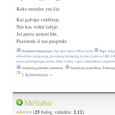
Koks moralas yra čia:
Kai galvijai valdžioje,
Nėr kas veikti šalyje.
Jei purve nenori būt,
Pasistenk iš ten pasprukt.
Anekdoto kategorijos:
Ilgi apie tautas
,
Motyvacija
Tags:
atly
eileraščius
,
emigraciją
,
gyvenimą
,
korupciją
,
kyšius
,
Lietuva
,
LRS
,
L
ponus
,
profsąjungas
,
šeima
,
šūdą
,
tvarką
,
vagis
,
valdininkus
,
varguoli
Anekdotą paskelbė anekdotai
Anekdotas paskelbtas: Februar
1 komentaras »
Mėšlabai
25
2.12
(
balsų, vidurkis:
)