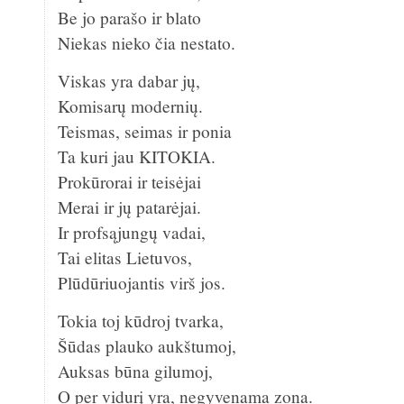
Be jo parašo ir blato
Niekas nieko čia nestato.
Viskas yra dabar jų,
Komisarų modernių.
Teismas, seimas ir ponia
Ta kuri jau KITOKIA.
Prokūrorai ir teisėjai
Merai ir jų patarėjai.
Ir profsąjungų vadai,
Tai elitas Lietuvos,
Plūdūriuojantis virš jos.
Tokia toj kūdroj tvarka,
Šūdas plauko aukštumoj,
Auksas būna gilumoj,
O per vidurį yra, negyvenama zona.