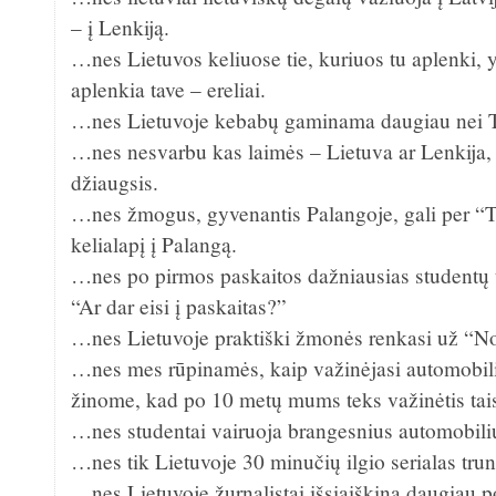
– į Lenkiją.
…nes Lietuvos keliuose tie, kuriuos tu aplenki, y
aplenkia tave – ereliai.
…nes Lietuvoje kebabų gaminama daugiau nei Tu
…nes nesvarbu kas laimės – Lietuva ar Lenkija, 
džiaugsis.
…nes žmogus, gyvenantis Palangoje, gali per “Te
kelialapį į Palangą.
…nes po pirmos paskaitos dažniausias studentų 
“Ar dar eisi į paskaitas?”
…nes Lietuvoje praktiški žmonės renkasi už “No
…nes mes rūpinamės, kaip važinėjasi automobilia
žinome, kad po 10 metų mums teks važinėtis tais
…nes studentai vairuoja brangesnius automobiliu
…nes tik Lietuvoje 30 minučių ilgio serialas tru
…nes Lietuvoje žurnalistai išsiaiškina daugiau po