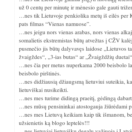
už 0 centų per minutę ir mėnesio gale gauti triže
…nes tik Lietuvoje penkiolika metų iš eilės per
pats filmas “Vienas namuose”.
…nes jeigu nors vienas arabas, nors vienas alkaj
somalietis ekstremistas būtų atvežtas į CŽV kalė
pusmečio jis būtų dalyvavęs laidose „Lietuvos tal
žvaigždes“, „3-ias butas“ ar „Žvaigždžių duetai“
…nes čia per metus nuperkama 2000 beisbolo laz
beisbolo pirštinės.
…nes didžiausią džiaugsmą lietuviui suteikia, ka
lietuviškai nusikeikti.
…nes mes turime didingą praeitį, gėdingą dabartį 
…nes mūsų pensininkai atostogauja žiūrėdami p
…nes mes Lietuvą keikiam kaip tik išmanom, be
užsienietis ką blogo leptelės!!!
…nes lietuviai lietuviškų degalų važiuoja į Latvij