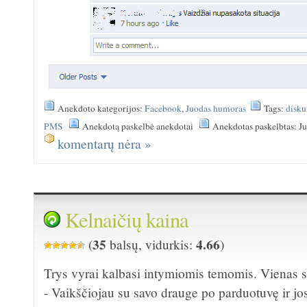
Anekdoto kategorijos:
Facebook
,
Juodas humoras
Tags:
disku
PMS
Anekdotą paskelbė anekdotai
Anekdotas paskelbtas: J
komentarų nėra »
Kelnaičių kaina
35
4.66
(
balsų, vidurkis:
)
Trys vyrai kalbasi intymiomis temomis. Vienas 
- Vaikščiojau su savo drauge po parduotuvę ir jo