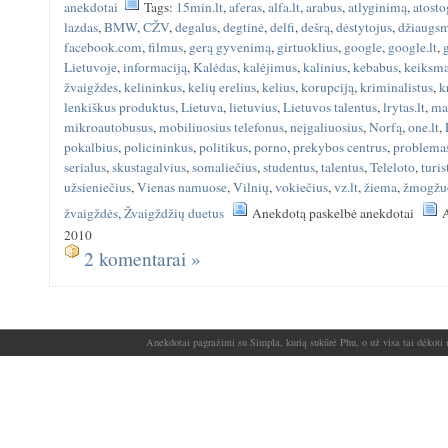
anekdotai
Tags:
15min.lt
,
aferas
,
alfa.lt
,
arabus
,
atlyginimą
,
atosto
lazdas
,
BMW
,
CŽV
,
degalus
,
degtinė
,
delfi
,
dešrą
,
dėstytojus
,
džiaugs
facebook.com
,
filmus
,
gerą gyvenimą
,
girtuoklius
,
google
,
google.lt
,
Lietuvoje
,
informaciją
,
Kalėdas
,
kalėjimus
,
kalinius
,
kebabus
,
keiksm
žvaigždes
,
kelininkus
,
kelių erelius
,
kelius
,
korupciją
,
kriminalistus
,
k
lenkiškus produktus
,
Lietuva
,
lietuvius
,
Lietuvos talentus
,
lrytas.lt
,
ma
mikroautobusus
,
mobiliuosius telefonus
,
neįgaliuosius
,
Norfą
,
one.lt
,
pokalbius
,
policininkus
,
politikus
,
porno
,
prekybos centrus
,
problema
serialus
,
skustagalvius
,
somaliečius
,
studentus
,
talentus
,
Teleloto
,
turis
užsieniečius
,
Vienas namuose
,
Vilnių
,
vokiečius
,
vz.lt
,
žiema
,
žmogžu
žvaigždės
,
Žvaigždžių duetus
Anekdotą paskelbė anekdotai
A
2010
2 komentarai »
Anekdotai pagražinti su Simpla, kurią sukūrė Phu, o už visa tai dėkoti