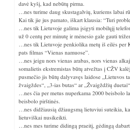
davė kyšį, kad nebūtų pirma.
…nes turime daug skustagalvių, kuriems labai r
Kai tik jie jus pamato, iškart klausia: “Turi pro
…nes tik Lietuvoje galima įsigyti mobilųjį telefon
už 0 centų per minutę ir mėnesio gale gauti triže
…nes tik Lietuvoje penkiolika metų iš eilės per
pats filmas “Vienas namuose”.
…nes jeigu nors vienas arabas, nors vienas alkaj
somalietis ekstremistas būtų atvežtas į CŽV kalė
pusmečio jis būtų dalyvavęs laidose „Lietuvos tal
žvaigždes“, „3-ias butas“ ar „Žvaigždžių duetai“
…nes čia per metus nuperkama 2000 beisbolo laz
beisbolo pirštinės.
…nes didžiausią džiaugsmą lietuviui suteikia, ka
lietuviškai nusikeikti.
…nes mes turime didingą praeitį, gėdingą dabartį 