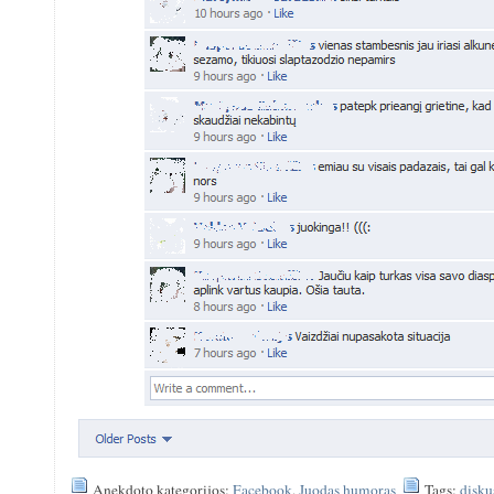
Anekdoto kategorijos:
Facebook
,
Juodas humoras
Tags:
disku