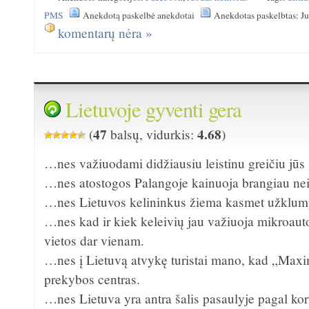
PMS
Anekdotą paskelbė anekdotai
Anekdotas paskelbtas: J
komentarų nėra »
Lietuvoje gyventi gera
47
4.68
(
balsų, vidurkis:
)
…nes važiuodami didžiausiu leistinu greičiu jūs
…nes atostogos Palangoje kainuoja brangiau nei 
…nes Lietuvos kelininkus žiema kasmet užklump
…nes kad ir kiek keleivių jau važiuoja mikroaut
vietos dar vienam.
…nes į Lietuvą atvykę turistai mano, kad „Ma
prekybos centras.
…nes Lietuva yra antra šalis pasaulyje pagal koru