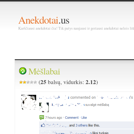
Anekdotai
.us
Karščiausi anekdotai čia! Tik patys naujausi ir geriausi anekdotai neleis liū
Mėšlabai
25
2.12
(
balsų, vidurkis:
)