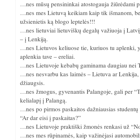
…nes mūsų pensininkai atostogauja žiūrėdami p
…nes mes Lietuvą keikiam kaip tik išmanom, be
užsienietis ką blogo leptelės!!!
…nes lietuviai lietuviškų degalų važiuoja į Latvij
– į Lenkiją.
…nes Lietuvos keliuose tie, kuriuos tu aplenki, y
aplenkia tave – ereliai.
…nes Lietuvoje kebabų gaminama daugiau nei Tu
…nes nesvarbu kas laimės – Lietuva ar Lenkija, 
džiaugsis.
…nes žmogus, gyvenantis Palangoje, gali per “Te
kelialapį į Palangą.
…nes po pirmos paskaitos dažniausias studentų 
“Ar dar eisi į paskaitas?”
…nes Lietuvoje praktiški žmonės renkasi už “No
…nes mes rūpinamės, kaip važinėjasi automobilia