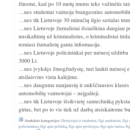
žinome, kad po 10 metų mums teks važinėtis tais
…nes studentai vairuoja brangesnius automobiliu
…nes tik Lietuvoje 30 minučių ilgio serialas tru
…nes Lietuvoje žurnalistai išsiaiškina daugiau po
nusikaltimų už kriminalistus, o kriminalistai tird
remiasi žurnalistų gauta informacija.
…nes Lietuvoje policininkai per mėnesį uždirba 
3000 Lt.
…nes įvykdęs žmogžudystę, turi laukti mėnesį eil
atsilaisvins vieta kalėjime.
…nes dauguma naujausių ir aukščiausios klasė
automobilių vairuotojai – neįgalieji.
…nes tik Lietuvoje išsikvietę santechniką pyksta
girtas, bet po to vis tiek už darbą atsiskaitome b
Anekdoto kategorijos:
Dėstytojai ir studentai
,
Ilgi anekdotai
,
Ilgi
policininkus
,
Ilgi apie politiką
,
Ilgi apie profesijas
,
Ilgi apie tautas
,
Il