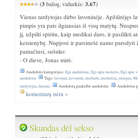
3
3.67
(
balsų, vidurkis:
)
Vienas tardytojas dirbo lavoninėje. Apžiūrėjęs l
pimpis yra pats ilgiausias iš visų matytų. Nuspr
jį, užpilti spiritu, kaip medikai daro, ir pasilikti 
keistenybę. Nupjovė ir parsinešė namo parodyti 
pamačiusi, sušuko:
- O dieve, Jonas mirė.
Anekdoto kategorijos:
Ilgi anekdotai
,
Ilgi apie moteris
,
Ilgi apie 
anekdotai
Tags:
lavonai
,
lavoninė
,
meilužė
,
meilužiai
,
morgas
,
Mo
tardytojas
,
žmona
Anekdotą paskelbė anekdotai
Anekdotas p
komentarų nėra »
Skundas dėl sekso