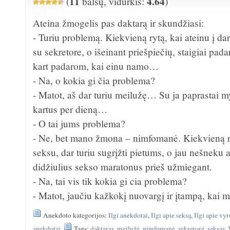
11
4.64
(
balsų, vidurkis:
)
Ateina žmogelis pas daktarą ir skundžiasi:
- Turiu problemą. Kiekvieną rytą, kai ateinu į dar
su sekretore, o išeinant priešpiečių, staigiai pada
kart padarom, kai einu namo…
- Na, o kokia gi čia problema?
- Matot, aš dar turiu meilužę… Su ja paprastai my
kartus per dieną…
- O tai jums problema?
- Ne, bet mano žmona – nimfomanė. Kiekvieną 
seksu, dar turiu sugrįžti pietums, o jau nešneku a
didžiulius sekso maratonus prieš užmiegant.
- Na, tai vis tik kokia gi cia problema?
- Matot, jaučiu kažkokį nuovargį ir įtampą, kai
Anekdoto kategorijos:
Ilgi anekdotai
,
Ilgi apie seksą
,
Ilgi apie vyr
anekdotai
Tags:
daktaras
,
meilužė
,
nimfomanė
,
sekretorė
,
seksas
,