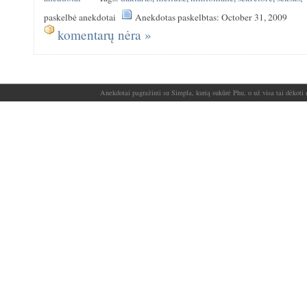
paskelbė anekdotai
Anekdotas paskelbtas: October 31, 2009
komentarų nėra »
Anekdotai pagražinti su Simpla, kurią sukūrė Phu, o už visa tai dėkoti