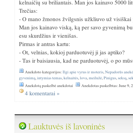
kelnaičių su briliantais. Man jos kainavo 5000 lit
Trečias:
- O mano žmonos žvilgsnis užkliuvo už visiškai 
Man jos kainavo viską, ką per savo gyvenimą bu
esu skurdžius ir vienišas.
Pirmas ir antras kartu:
- Ot, velnias, kokioj parduotuvėj ji jas aptiko?
- Tas ir baisiausia, kad ne parduotuvėj, o po mūs
Anekdoto kategorijos:
Ilgi apie vyrus ir moteris
,
Nepadorūs anekd
gyvenimą
,
intymias temas
,
kelnaitės
,
lova
,
meilužė
,
Pinigus
,
seksą
,
se
Anekdotą paskelbė anekdotai
Anekdotas paskelbtas: June 9, 
4 komentarai »
Lauktuvės iš lavoninės