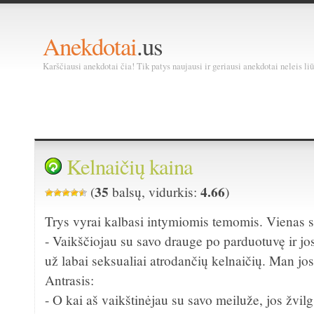
Anekdotai
.us
Karščiausi anekdotai čia! Tik patys naujausi ir geriausi anekdotai neleis liū
Kelnaičių kaina
35
4.66
(
balsų, vidurkis:
)
Trys vyrai kalbasi intymiomis temomis. Vienas 
- Vaikščiojau su savo drauge po parduotuvę ir jo
už labai seksualiai atrodančių kelnaičių. Man jos
Antrasis:
- O kai aš vaikštinėjau su savo meiluže, jos žvil