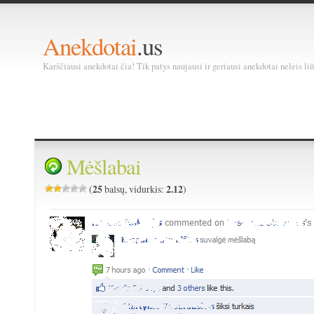
Anekdotai
.us
Karščiausi anekdotai čia! Tik patys naujausi ir geriausi anekdotai neleis liū
Mėšlabai
25
2.12
(
balsų, vidurkis:
)