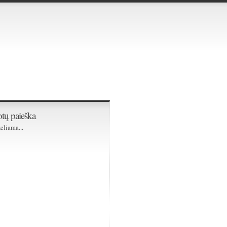
tų paieška
eliama...