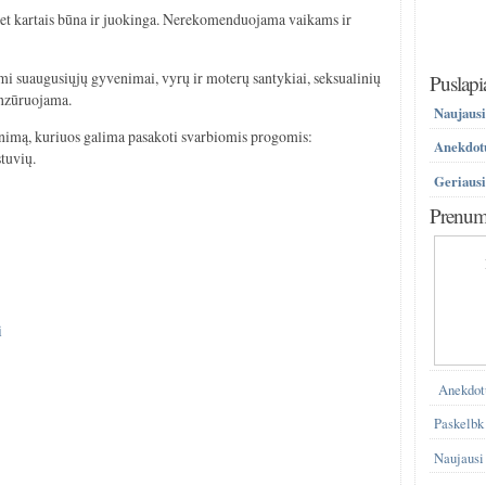
bet kartais būna ir juokinga. Nerekomenduojama vaikams ir
i suaugusiųjų gyvenimai, vyrų ir moterų santykiai, seksualinių
Puslapi
enzūruojama.
Naujausi
enimą, kuriuos galima pasakoti svarbiomis progomis:
Anekdotų
stuvių.
Geriausi
Prenume
i
i
Anekdot
Paskelbk
Naujausi