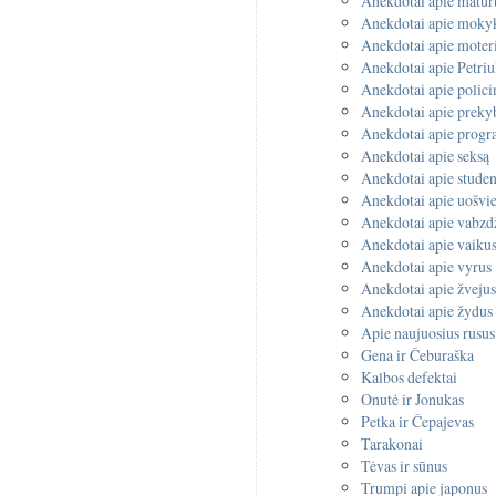
Anekdotai apie matur
Anekdotai apie moky
Anekdotai apie moter
Anekdotai apie Petri
Anekdotai apie polici
Anekdotai apie preky
Anekdotai apie progr
Anekdotai apie seksą
Anekdotai apie studen
Anekdotai apie uošvi
Anekdotai apie vabzd
Anekdotai apie vaiku
Anekdotai apie vyrus
Anekdotai apie žveju
Anekdotai apie žydus
Apie naujuosius rusus
Gena ir Čeburaška
Kalbos defektai
Onutė ir Jonukas
Petka ir Čepajevas
Tarakonai
Tėvas ir sūnus
Trumpi apie japonus