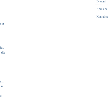
Draugai
Apie ane
Kontakta
usus
jus
aitę
ris
tai
ai