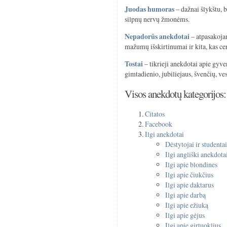
Juodas humoras
– dažnai šlykštu, 
silpnų nervų žmonėms.
Nepadorūs anekdotai
– atpasakojam
mažumų išskirtinumai ir kita, kas c
Tostai
– tikrieji anekdotai apie gyv
gimtadienio, jubiliejaus, švenčių, ve
Visos anekdotų kategorijos:
Citatos
Facebook
Ilgi anekdotai
Dėstytojai ir studenta
Ilgi angliški anekdota
Ilgi apie blondines
Ilgi apie čiukčius
Ilgi apie daktarus
Ilgi apie darbą
Ilgi apie ežiuką
Ilgi apie gėjus
Ilgi apie girtuoklius