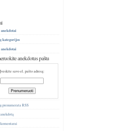
ai
 anekdotai
 kategorijos
 anekdotai
ruokite anekdotus paštu
Įveskite savo el. pašto adresą:
ų prenumerata RSS
 anekdotą
 komentarai