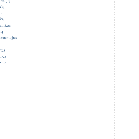
baciją
klą
is
uką
ninkus
bą
amuotojus
tus
enes
žius
s
s