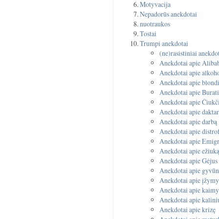
Motyvacija
Nepadorūs anekdotai
nuotraukos
Tostai
Trumpi anekdotai
(ne)rasistiniai anekdo
Anekdotai apie Aliba
Anekdotai apie alkoho
Anekdotai apie blond
Anekdotai apie Burat
Anekdotai apie Čiukč
Anekdotai apie dakta
Anekdotai apie darbą
Anekdotai apie distro
Anekdotai apie Emigr
Anekdotai apie ežiuk
Anekdotai apie Gėjus
Anekdotai apie gyvūn
Anekdotai apie įžymy
Anekdotai apie kaim
Anekdotai apie kalini
Anekdotai apie krizę