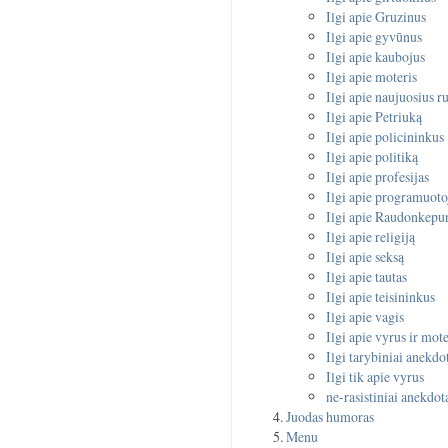
Ilgi apie Gruzinus
Ilgi apie gyvūnus
Ilgi apie kaubojus
Ilgi apie moteris
Ilgi apie naujuosius r
Ilgi apie Petriuką
Ilgi apie policininkus
Ilgi apie politiką
Ilgi apie profesijas
Ilgi apie programuoto
Ilgi apie Raudonkepur
Ilgi apie religiją
Ilgi apie seksą
Ilgi apie tautas
Ilgi apie teisininkus
Ilgi apie vagis
Ilgi apie vyrus ir mote
Ilgi tarybiniai anekdo
Ilgi tik apie vyrus
ne-rasistiniai anekdot
Juodas humoras
Menu