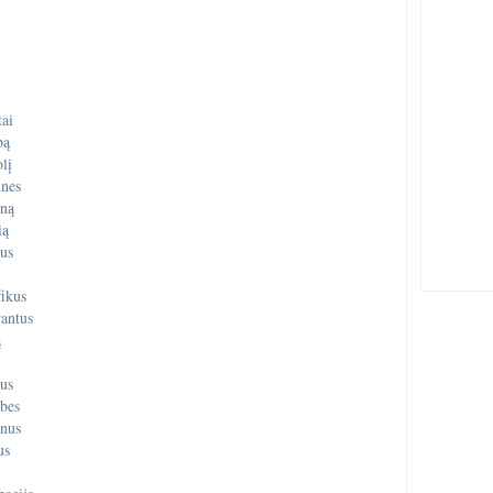
tai
bą
lį
ines
iną
ią
rus
fikus
antus
ą
us
bes
ynus
us