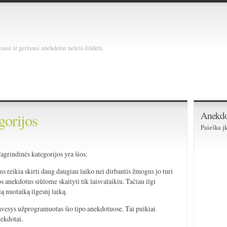
usi ir geriausi anekdotai neleis liūdėti.
Anekdo
gorijos
Paieška įk
Pagrindinės kategorijos yra šios:
ms reikia skirti daug daugiau laiko nei dirbantis žmogus jo turi
s anekdotus siūlome skaityti tik laisvalaikiu. Tačiau ilgi
ą nuotaiką ilgesnį laiką.
vesys užprogramuotas šio tipo anekdotuose. Tai puikiai
nekdotai.