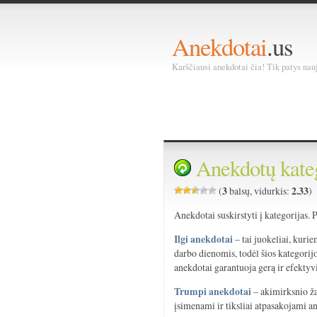
Anekdotai
.us
Karščiausi anekdotai čia! Tik patys nauja
Anekdotų kate
3
2.33
(
balsų, vidurkis:
)
Anekdotai suskirstyti į kategorijas. 
Ilgi anekdotai
– tai juokeliai, kurie
darbo dienomis, todėl šios kategorijo
anekdotai garantuoja gerą ir efektyvi
Trumpi anekdotai
– akimirksnio ža
įsimenami ir tiksliai atpasakojami a