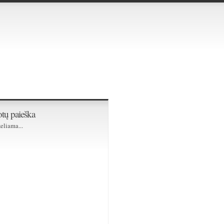
tų paieška
eliama...