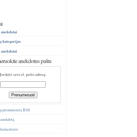
ai
 anekdotai
 kategorijos
 anekdotai
ruokite anekdotus paštu
Įveskite savo el. pašto adresą:
ų prenumerata RSS
 anekdotą
 komentarai