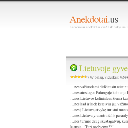
Anekdotai
.us
Karščiausi anekdotai čia! Tik patys nauja
Lietuvoje gyve
47
4.68
(
balsų, vidurkis:
…nes važiuodami didžiausiu leistinu 
…nes atostogos Palangoje kainuoja b
…nes Lietuvos kelininkus žiema kas
…nes kad ir kiek keleivių jau važiuo
…nes į Lietuvą atvykę turistai man
…nes Lietuva yra antra šalis pasaulyj
…nes turime daug skustagalvių, kurie
klausia: “Turi problemų??”