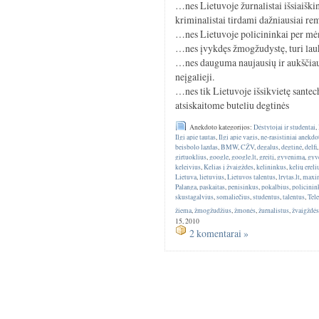
…nes Lietuvoje žurnalistai išsiaiškin
kriminalistai tirdami dažniausiai rem
…nes Lietuvoje policininkai per mėn
…nes įvykdęs žmogžudystę, turi laukti
…nes dauguma naujausių ir aukščiau
neįgalieji.
…nes tik Lietuvoje išsikvietę santech
atsiskaitome buteliu degtinės
Anekdoto kategorijos:
Dėstytojai ir studentai
,
Ilgi apie tautas
,
Ilgi apie vagis
,
ne-rasistiniai anekdo
beisbolo lazdas
,
BMW
,
CŽV
,
degalus
,
degtinė
,
delfi
girtuoklius
,
google
,
google.lt
,
greitį
,
gyvenimą
,
gyv
keleivius
,
Kelias į žvaigždes
,
kelininkus
,
kelių ereli
Lietuva
,
lietuvius
,
Lietuvos talentus
,
lrytas.lt
,
maxi
Palanga
,
paskaitas
,
penisinkus
,
pokalbius
,
policinin
skustagalvius
,
somaliečius
,
studentus
,
talentus
,
Tel
žiema
,
žmogžudžius
,
žmonės
,
žurnalistus
,
žvaigždė
15, 2010
2 komentarai »