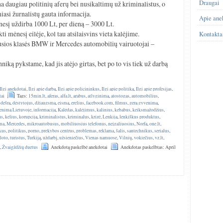
Draugai
a daugiau politinių aferų bei nusikaltimų už kriminalistus, o
iasi žurnalistų gauta informacija.
Apie ane
esį uždirba 1000 Lt, per dieną – 3000 Lt.
 mėnesį eilėje, kol tau atsilaisvins vieta kalėjime.
Kontakta
sios klasės BMW ir Mercedes automobilių vairuotojai –
niką pykstame, kad jis atėjo girtas, bet po to vis tiek už darbą
Ilgi anekdotai
,
Ilgi apie darbą
,
Ilgi apie policininkus
,
Ilgi apie politiką
,
Ilgi apie profesijas
,
tai
Tags:
15min.lt
,
aferas
,
alfa.lt
,
arabus
,
atlyginimą
,
atostogas
,
automobilius
,
,
dešrą
,
dėstytojus
,
džiaugsmą
,
eismą
,
erelius
,
facebook.com
,
filmus
,
gerą gyvenimą
,
enimą Lietuvoje
,
informaciją
,
Kalėdas
,
kalėjimus
,
kalinius
,
kebabus
,
keiksmažodžius
,
us
,
kelius
,
korupciją
,
kriminalistus
,
kriminalus
,
krizė
,
Lenkiją
,
lenkiškus produktus
,
ma
,
Mercedes
,
mikroautobusus
,
mobiliuosius telefonus
,
neįgaliuosius
,
Norfą
,
one.lt
,
kus
,
politikus
,
porno
,
prekybos centrus
,
problemas
,
reklama
,
šalis
,
santechnikus
,
serialus
,
eloto
,
turistus
,
Turkiją
,
uždarbį
,
užsieniečius
,
Vienas namuose
,
Vilnių
,
vokiečius
,
vz.lt
,
s
,
Žvaigždžių duetus
Anekdotą paskelbė anekdotai
Anekdotas paskelbtas: April