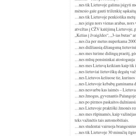
…nes tik Lietuvoje galima įsigyti mob
mėnesio gale gauti triženklę sąskaitą
…nes tik Lietuvoje penkiolika metų 
…nes jeigu nors vienas arabas, nors v
atvežtas į CŽV kalėjimą Lietuvoje, p
„Kelias į žvaigždes“, „3-ias butas“ a
…nes čia per metus nuperkama 2000 be
…nes didžiausią džiaugsmą lietuviui s
…nes mes turime didingą praeitį, gėdi
…nes mūsų pensininkai atostogauja 
…nes mes Lietuvą keikiam kaip tik i
…nes lietuviai lietuviškų degalų važi
…nes Lietuvos keliuose tie, kuriuos tu
…nes Lietuvoje kebabų gaminama da
…nes nesvarbu kas laimės – Lietuva a
…nes žmogus, gyvenantis Palangoje, g
…nes po pirmos paskaitos dažniausias
…nes Lietuvoje praktiški žmonės re
…nes mes rūpinamės, kaip važinėjas
teks važinėtis tais automobiliais.
…nes studentai vairuoja brangesnius
…nes tik Lietuvoje 30 minučių ilgio 