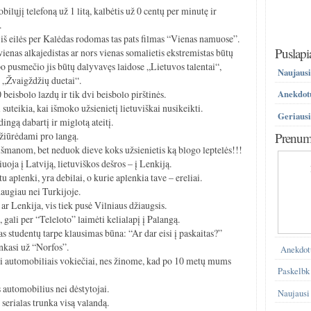
ilųjį telefoną už 1 litą, kalbėtis už 0 centų per minutę ir
.
iš eilės per Kalėdas rodomas tas pats filmas “Vienas namuose”.
Puslapi
ienas alkajedistas ar nors vienas somalietis ekstremistas būtų
o pusmečio jis būtų dalyvavęs laidose „Lietuvos talentai“,
Naujausi
r „Žvaigždžių duetai“.
isbolo lazdų ir tik dvi beisbolo pirštinės.
Anekdotų
uteikia, kai išmoko užsienietį lietuviškai nusikeikti.
Geriausi
ngą dabartį ir miglotą ateitį.
žiūrėdami pro langą.
Prenume
šmanom, bet neduok dieve koks užsienietis ką blogo leptelės!!!
uoja į Latviją, lietuviškos dešros – į Lenkiją.
 aplenki, yra debilai, o kurie aplenkia tave – ereliai.
ugiau nei Turkijoje.
r Lenkija, vis tiek pusė Vilniaus džiaugsis.
ali per “Teleloto” laimėti kelialapį į Palangą.
 studentų tarpe klausimas būna: “Ar dar eisi į paskaitas?”
nkasi už “Norfos”.
Anekdot
i automobiliais vokiečiai, nes žinome, kad po 10 metų mums
Paskelbk
 automobilius nei dėstytojai.
Naujausi
serialas trunka visą valandą.