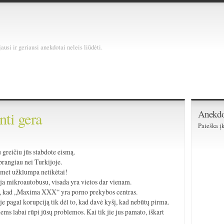
usi ir geriausi anekdotai neleis liūdėti.
Anekdo
nti gera
Paieška įk
)
greičiu jūs stabdote eismą.
rangiau nei Turkijoje.
met užklumpa netikėtai!
ja mikroautobusu, visada yra vietos dar vienam.
o, kad „Maxima XXX“ yra porno prekybos centras.
e pagal korupciją tik dėl to, kad davė kyšį, kad nebūtų pirma.
ms labai rūpi jūsų problemos. Kai tik jie jus pamato, iškart