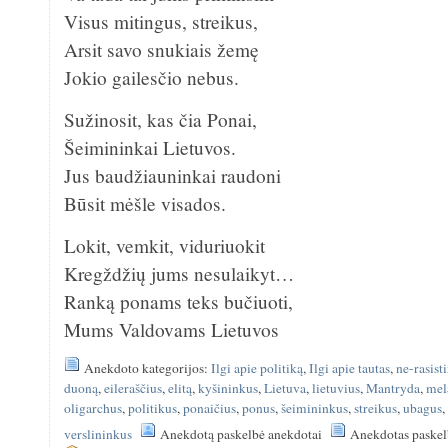
Visus mitingus, streikus,
Arsit savo snukiais žemę
Jokio gailesčio nebus.
Sužinosit, kas čia Ponai,
Šeimininkai Lietuvos.
Jus baudžiauninkai raudoni
Būsit mėšle visados.
Lokit, vemkit, viduriuokit
Kregždžių jums nesulaikyt…
Ranką ponams teks bučiuoti,
Mums Valdovams Lietuvos
Anekdoto kategorijos:
Ilgi apie politiką
,
Ilgi apie tautas
,
ne-rasist
duoną
,
eileraščius
,
elitą
,
kyšininkus
,
Lietuva
,
lietuvius
,
Mantryda
,
mel
oligarchus
,
politikus
,
ponaičius
,
ponus
,
šeimininkus
,
streikus
,
ubagus
verslininkus
Anekdotą paskelbė anekdotai
Anekdotas paskel