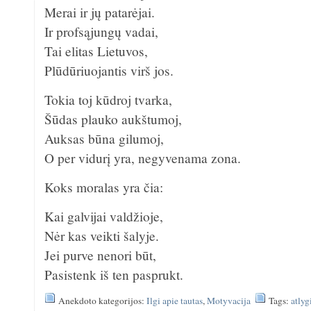
Merai ir jų patarėjai.
Ir profsąjungų vadai,
Tai elitas Lietuvos,
Plūdūriuojantis virš jos.
Tokia toj kūdroj tvarka,
Šūdas plauko aukštumoj,
Auksas būna gilumoj,
O per vidurį yra, negyvenama zona.
Koks moralas yra čia:
Kai galvijai valdžioje,
Nėr kas veikti šalyje.
Jei purve nenori būt,
Pasistenk iš ten pasprukt.
Anekdoto kategorijos:
Ilgi apie tautas
,
Motyvacija
Tags:
atly