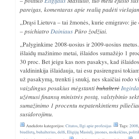
politiko
Eligijaus
Masiulio, tuo metu ėjusio sus
–
pareigas, komentaras apie realią padėti viešajam
„Drąsi Lietuva – tai žmonės, kurie emigravo: jie
psichiatro
Dainiaus
Pūro žodžiai.
–
„Palyginkime 2008-uosius ir 2009-uosius metus.
išlaidų mažinimo metai, išlaidos sumažėjo 1 pr
30 proc. Bet jeigu kas nors pasakys, kad išlaido
valdininkija išlaidauja, tai esu pasirengusi toki
už pasakymą, trenkti į snukį, nes skaičiai rodo v
vaizdingus posakius mėgstanti
buhalterė
Ingird
užėmusi finansų ministrės postą, valstybinio sekt
sumažinimo 1 procentu nepatenkintiems piliečiam
susidorojimu.
Anekdoto kategorijos:
Citatos
,
Ilgi apie profesijas
Tags:
2008
biudžetą
,
buhalterius
,
delfi
,
Eligijų Masiulį
,
įmones
,
mokeščius
,
politi