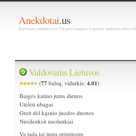
Anekdotai
.us
Karščiausi anekdotai čia! Tik patys naujausi ir geriausi anekdotai neleis liū
Valdovams Lietuvos
77
4.01
(
balsų, vidurkis:
)
Baigės katino jums dienos
Utėlėti ubagai
Greit dėl kąsnio juodos duonos
Nusilenksit nuolankiai
Va tada tai jums priminsim