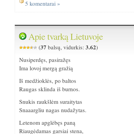
5 komentarai »
Apie tvarką Lietuvoje
37
3.62
(
balsų, vidurkis:
)
Nusiperdęs, pasiražęs
Ima lovoj mergą gražią
Iš medžioklės, po baltos
Raugas sklinda iš burnos.
Snukis raukšlėm suraitytas
Snaaargliu nagas nudažytas.
Letenom apglėbęs paną
Riaugėdamas garsiai stena,