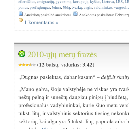
eileraščius
,
emigraciją
,
gyvenimą
,
korupciją
,
kyšius
,
Lietuva
,
LRS
,
L
ponus
,
profsąjungas
,
šeima
,
šūdą
,
tvarką
,
vagis
,
valdininkus
,
varguoli
Anekdotą paskelbė anekdotai
Anekdotas paskelbtas: Februar
1 komentaras »
2010-ųjų metų frazės
12
3.42
(
balsų, vidurkis:
)
delfi.lt ska
„Dugnas pasiektas, dabar kasam“ –
„Mano galva, šioje valstybėje ne viskas yra tva
neštų pelną ir suneštų daugiau pinigų į biudžetą,
profesionalūs vadybininkai, kurie šiuo metu vers
tūkst. litų, ir valstybinis sektorius tiesiog nekonk
sektorių, kai alga yra 5 tūkst. litų, papuola arba