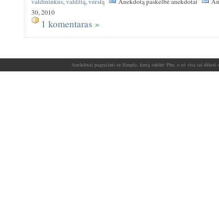
valdininkus
,
valdžią
,
verslą
Anekdotą paskelbė anekdotai
An
30, 2010
1 komentaras »
Anekdotai pagražinti su Simpla, kurią sukūrė Phu, o už visa tai dėkoti