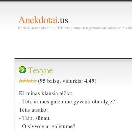
Anekdotai
.us
Karščiausi anekdotai čia! Tik patys naujausi ir geriausi anekdotai neleis liū
Tėvynė
95
4.49
(
balsų, vidurkis:
)
Kirminas klausia tėčio:
- Tėti, ar mes galėtume gyventi obuolyje?
Tėtis atsako:
- Taip, sūnau.
- O slyvoje ar galėtume?