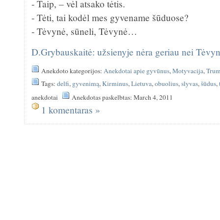
- Taip, – vėl atsako tėtis.
- Tėti, tai kodėl mes gyvename šūduose?
- Tėvynė, sūneli, Tėvynė…
D.Grybauskaitė: užsienyje nėra geriau nei Tėvyn
Anekdoto kategorijos:
Anekdotai apie gyvūnus
,
Motyvacija
,
Trum
Tags:
delfi
,
gyvenimą
,
Kirminus
,
Lietuva
,
obuolius
,
slyvas
,
šūdus
,
anekdotai
Anekdotas paskelbtas: March 4, 2011
1 komentaras »