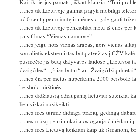
Kai tik jie jus pamato, iškart klausia: “Turi pro
…nes tik Lietuvoje galima įsigyti mobilųjį telefon
už 0 centų per minutę ir mėnesio gale gauti triže
…nes tik Lietuvoje penkiolika metų iš eilės per
pats filmas “Vienas namuose”.
…nes jeigu nors vienas arabas, nors vienas alkaj
somalietis ekstremistas būtų atvežtas į CŽV kalė
pusmečio jis būtų dalyvavęs laidose „Lietuvos tal
žvaigždes“, „3-ias butas“ ar „Žvaigždžių duetai“
…nes čia per metus nuperkama 2000 beisbolo laz
beisbolo pirštinės.
…nes didžiausią džiaugsmą lietuviui suteikia, ka
lietuviškai nusikeikti.
…nes mes turime didingą praeitį, gėdingą dabartį 
…nes mūsų pensininkai atostogauja žiūrėdami p
…nes mes Lietuvą keikiam kaip tik išmanom, be