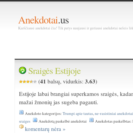
Anekdotai
.us
Karščiausi anekdotai čia! Tik patys naujausi ir geriausi anekdotai neleis liū
Sraigės Estijoje
41
3.63
(
balsų, vidurkis:
)
Estijoje labai brangiai superkamos sraigės, kadan
mažai žmonių jas sugeba pagauti.
Anekdoto kategorijos:
Trumpi apie tautas
,
ne-rasistiniai anekdota
sraiges
Anekdotą paskelbė anekdotai
Anekdotas paskelbtas:
komentarų nėra »