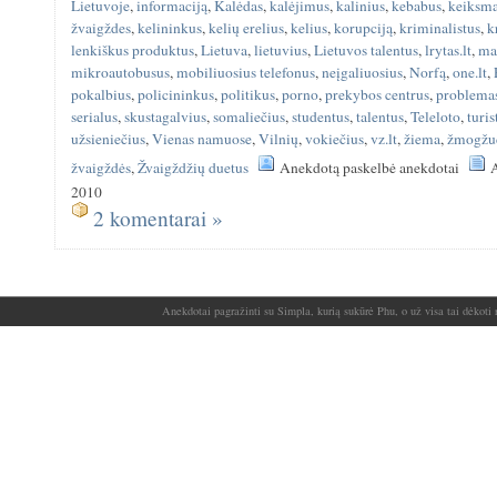
Lietuvoje
,
informaciją
,
Kalėdas
,
kalėjimus
,
kalinius
,
kebabus
,
keiksm
žvaigždes
,
kelininkus
,
kelių erelius
,
kelius
,
korupciją
,
kriminalistus
,
k
lenkiškus produktus
,
Lietuva
,
lietuvius
,
Lietuvos talentus
,
lrytas.lt
,
ma
mikroautobusus
,
mobiliuosius telefonus
,
neįgaliuosius
,
Norfą
,
one.lt
,
pokalbius
,
policininkus
,
politikus
,
porno
,
prekybos centrus
,
problema
serialus
,
skustagalvius
,
somaliečius
,
studentus
,
talentus
,
Teleloto
,
turis
užsieniečius
,
Vienas namuose
,
Vilnių
,
vokiečius
,
vz.lt
,
žiema
,
žmogžu
žvaigždės
,
Žvaigždžių duetus
Anekdotą paskelbė anekdotai
A
2010
2 komentarai »
Anekdotai pagražinti su Simpla, kurią sukūrė Phu, o už visa tai dėkoti