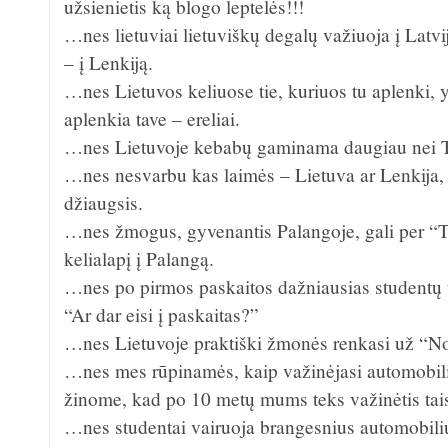
užsienietis ką blogo leptelės!!!
…nes lietuviai lietuviškų degalų važiuoja į Latvij
– į Lenkiją.
…nes Lietuvos keliuose tie, kuriuos tu aplenki, y
aplenkia tave – ereliai.
…nes Lietuvoje kebabų gaminama daugiau nei Tu
…nes nesvarbu kas laimės – Lietuva ar Lenkija, 
džiaugsis.
…nes žmogus, gyvenantis Palangoje, gali per “Te
kelialapį į Palangą.
…nes po pirmos paskaitos dažniausias studentų 
“Ar dar eisi į paskaitas?”
…nes Lietuvoje praktiški žmonės renkasi už “No
…nes mes rūpinamės, kaip važinėjasi automobilia
žinome, kad po 10 metų mums teks važinėtis tais
…nes studentai vairuoja brangesnius automobiliu