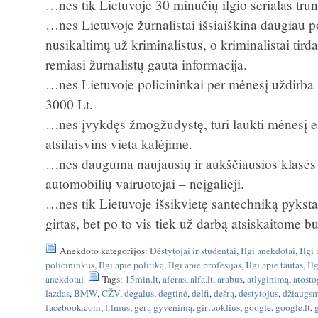
…nes tik Lietuvoje 30 minučių ilgio serialas tru
…nes Lietuvoje žurnalistai išsiaiškina daugiau po
nusikaltimų už kriminalistus, o kriminalistai tird
remiasi žurnalistų gauta informacija.
…nes Lietuvoje policininkai per mėnesį uždirba 
3000 Lt.
…nes įvykdęs žmogžudystę, turi laukti mėnesį eil
atsilaisvins vieta kalėjime.
…nes dauguma naujausių ir aukščiausios klasė
automobilių vairuotojai – neįgalieji.
…nes tik Lietuvoje išsikvietę santechniką pyksta
girtas, bet po to vis tiek už darbą atsiskaitome b
Anekdoto kategorijos:
Dėstytojai ir studentai
,
Ilgi anekdotai
,
Ilgi
policininkus
,
Ilgi apie politiką
,
Ilgi apie profesijas
,
Ilgi apie tautas
,
Il
anekdotai
Tags:
15min.lt
,
aferas
,
alfa.lt
,
arabus
,
atlyginimą
,
atosto
lazdas
,
BMW
,
CŽV
,
degalus
,
degtinė
,
delfi
,
dešrą
,
dėstytojus
,
džiaugs
facebook.com
,
filmus
,
gerą gyvenimą
,
girtuoklius
,
google
,
google.lt
,