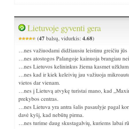
Lietuvoje gyventi gera
47
4.68
(
balsų, vidurkis:
)
…nes važiuodami didžiausiu leistinu greičiu jūs
…nes atostogos Palangoje kainuoja brangiau nei 
…nes Lietuvos kelininkus žiema kasmet užklump
…nes kad ir kiek keleivių jau važiuoja mikroaut
vietos dar vienam.
…nes į Lietuvą atvykę turistai mano, kad „Ma
prekybos centras.
…nes Lietuva yra antra šalis pasaulyje pagal koru
davė kyšį, kad nebūtų pirma.
…nes turime daug skustagalvių, kuriems labai r