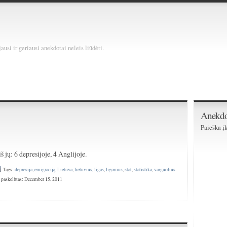
usi ir geriausi anekdotai neleis liūdėti.
Anekdo
Paieška įk
)
iš jų: 6 depresijoje, 4 Anglijoje.
Tags:
depresija
,
emigraciją
,
Lietuva
,
lietuvius
,
ligas
,
ligonius
,
stat
,
statistika
,
varguolius
 paskelbtas: December 15, 2011