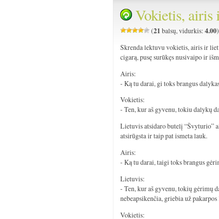
Vokietis, airis 
21
4.00
(
balsų, vidurkis:
Skrenda lektuvu vokietis, airis ir lie
cigarą, pusę surūkęs nusivaipo ir išm
Airis:
- Ką tu darai, gi toks brangus dalyka
Vokietis:
- Ten, kur aš gyvenu, tokiu dalykų d
Lietuvis atsidaro butelį “Švyturio” al
atsirūgsta ir taip pat ismeta lauk.
Airis:
- Ką tu darai, taigi toks brangus gėr
Lietuvis:
- Ten, kur aš gyvenu, tokių gėrimų d
nebeapsikenčia, griebia už pakarpos l
Vokietis: