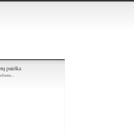
tų paieška
eliama...