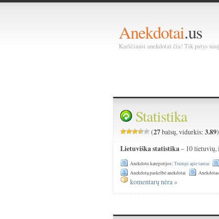
Anekdotai
.us
Karščiausi anekdotai čia! Tik patys nauja
Statistika
27
3.89
(
balsų, vidurkis:
Lietuviška statistika
– 10 lietuvių, 
Anekdoto kategorijos:
Trumpi apie tautas
Anekdotą paskelbė anekdotai
Anekdotas
komentarų nėra »