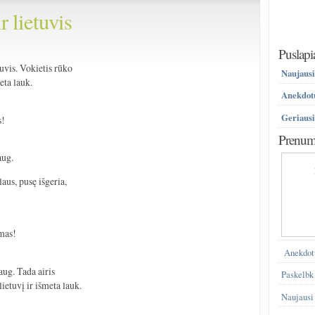
ir lietuvis
)
Puslapi
tuvis. Vokietis rūko
Naujausi
eta lauk.
Anekdotų
Geriausi
s!
Prenume
aug.
aus, pusę išgeria,
imas!
Anekdot
aug. Tada airis
Paskelbk
ietuvį ir išmeta lauk.
Naujausi