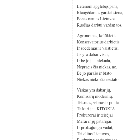
Letenom apglėbęs paną
Riaugėdamas garsiai stena,
Ponas naujas Lietuvos,
Ruošias darbui vardan tos.
Agronomas, kolūkietis
Konservatorius darbietis
Ir socdemas ir valstietis,
Jis yra dabar visur,
Ir be jo jau niekada,
Nepraeis čia niekas, ne.
Be jo parašo ir blato
Niekas nieko čia nestato.
Viskas yra dabar jų,
Komisarų modernių.
Teismas, seimas ir ponia
Ta kuri jau KITOKIA.
Prokūrorai ir teisėjai
Merai ir jų patarėjai.
Ir profsąjungų vadai,
Tai elitas Lietuvos,
Plūdūriuojantis virš jos.