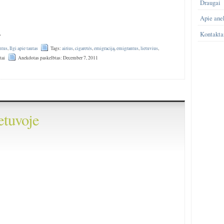
Draugai
Apie ane
…
Kontakta
ntus
,
Ilgi apie tautas
Tags:
airius
,
cigaretės
,
emigraciją
,
emigrantus
,
lietuvius
,
tai
Anekdotas paskelbtas: December 7, 2011
etuvoje
)