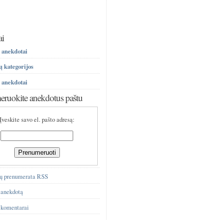
ai
 anekdotai
 kategorijos
 anekdotai
ruokite anekdotus paštu
Įveskite savo el. pašto adresą:
ų prenumerata RSS
 anekdotą
 komentarai