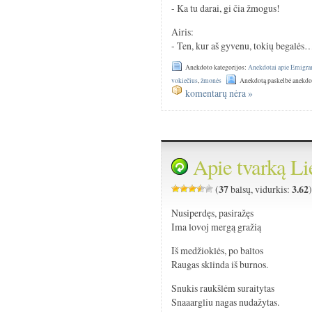
- Ka tu darai, gi čia žmogus!
Airis:
- Ten, kur aš gyvenu, tokių begalės
Anekdoto kategorijos:
Anekdotai apie Emigra
vokiečius
,
žmonės
Anekdotą paskelbė anekdo
komentarų nėra »
Apie tvarką Li
37
3.62
(
balsų, vidurkis:
Nusiperdęs, pasiražęs
Ima lovoj mergą gražią
Iš medžioklės, po baltos
Raugas sklinda iš burnos.
Snukis raukšlėm suraitytas
Snaaargliu nagas nudažytas.