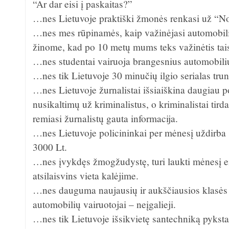
“Ar dar eisi į paskaitas?”
…nes Lietuvoje praktiški žmonės renkasi už “No
…nes mes rūpinamės, kaip važinėjasi automobilia
žinome, kad po 10 metų mums teks važinėtis tais
…nes studentai vairuoja brangesnius automobiliu
…nes tik Lietuvoje 30 minučių ilgio serialas tru
…nes Lietuvoje žurnalistai išsiaiškina daugiau po
nusikaltimų už kriminalistus, o kriminalistai tird
remiasi žurnalistų gauta informacija.
…nes Lietuvoje policininkai per mėnesį uždirba 
3000 Lt.
…nes įvykdęs žmogžudystę, turi laukti mėnesį eil
atsilaisvins vieta kalėjime.
…nes dauguma naujausių ir aukščiausios klasė
automobilių vairuotojai – neįgalieji.
…nes tik Lietuvoje išsikvietę santechniką pyksta