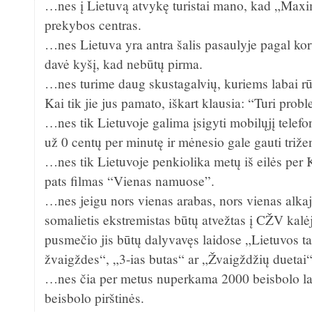
…nes į Lietuvą atvykę turistai mano, kad „Ma
prekybos centras.
…nes Lietuva yra antra šalis pasaulyje pagal koru
davė kyšį, kad nebūtų pirma.
…nes turime daug skustagalvių, kuriems labai r
Kai tik jie jus pamato, iškart klausia: “Turi pro
…nes tik Lietuvoje galima įsigyti mobilųjį telefon
už 0 centų per minutę ir mėnesio gale gauti triže
…nes tik Lietuvoje penkiolika metų iš eilės per
pats filmas “Vienas namuose”.
…nes jeigu nors vienas arabas, nors vienas alkaj
somalietis ekstremistas būtų atvežtas į CŽV kalė
pusmečio jis būtų dalyvavęs laidose „Lietuvos tal
žvaigždes“, „3-ias butas“ ar „Žvaigždžių duetai“
…nes čia per metus nuperkama 2000 beisbolo laz
beisbolo pirštinės.