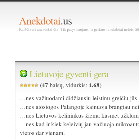
Anekdotai
.us
Karščiausi anekdotai čia! Tik patys naujausi ir geriausi anekdotai neleis liū
Lietuvoje gyventi gera
47
4.68
(
balsų, vidurkis:
)
…nes važiuodami didžiausiu leistinu greičiu jūs
…nes atostogos Palangoje kainuoja brangiau nei 
…nes Lietuvos kelininkus žiema kasmet užklump
…nes kad ir kiek keleivių jau važiuoja mikroaut
vietos dar vienam.