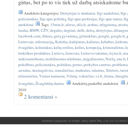
girtas, bet po to vis tiek už darbą atsiskaitome b
Anekdoto kategorijos:
Dėstytojai ir studentai
,
Ilgi anekdotai
,
Ilgi
policininkus
,
Ilgi apie politiką
,
Ilgi apie profesijas
,
Ilgi apie tautas
,
Il
anekdotai
Tags:
15min.lt
,
aferas
,
alfa.lt
,
arabus
,
atlyginimą
,
atosto
lazdas
,
BMW
,
CŽV
,
degalus
,
degtinė
,
delfi
,
dešrą
,
dėstytojus
,
džiaugs
facebook.com
,
filmus
,
gerą gyvenimą
,
girtuoklius
,
google
,
google.lt
,
Lietuvoje
,
informaciją
,
Kalėdas
,
kalėjimus
,
kalinius
,
kebabus
,
keiksm
žvaigždes
,
kelininkus
,
kelių erelius
,
kelius
,
korupciją
,
kriminalistus
,
k
lenkiškus produktus
,
Lietuva
,
lietuvius
,
Lietuvos talentus
,
lrytas.lt
,
ma
mikroautobusus
,
mobiliuosius telefonus
,
neįgaliuosius
,
Norfą
,
one.lt
,
pokalbius
,
policininkus
,
politikus
,
porno
,
prekybos centrus
,
problema
serialus
,
skustagalvius
,
somaliečius
,
studentus
,
talentus
,
Teleloto
,
turis
užsieniečius
,
Vienas namuose
,
Vilnių
,
vokiečius
,
vz.lt
,
žiema
,
žmogžu
žvaigždės
,
Žvaigždžių duetus
Anekdotą paskelbė anekdotai
A
2010
2 komentarai »
Anekdotai pagražinti su Simpla, kurią sukūrė Phu, o už visa tai dėkoti