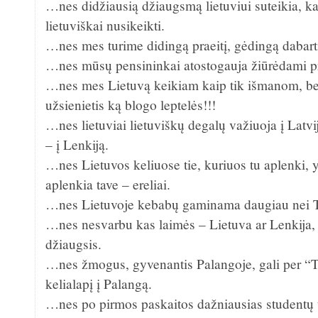
…nes didžiausią džiaugsmą lietuviui suteikia, ka
lietuviškai nusikeikti.
…nes mes turime didingą praeitį, gėdingą dabartį 
…nes mūsų pensininkai atostogauja žiūrėdami p
…nes mes Lietuvą keikiam kaip tik išmanom, be
užsienietis ką blogo leptelės!!!
…nes lietuviai lietuviškų degalų važiuoja į Latvij
– į Lenkiją.
…nes Lietuvos keliuose tie, kuriuos tu aplenki, y
aplenkia tave – ereliai.
…nes Lietuvoje kebabų gaminama daugiau nei Tu
…nes nesvarbu kas laimės – Lietuva ar Lenkija, 
džiaugsis.
…nes žmogus, gyvenantis Palangoje, gali per “Te
kelialapį į Palangą.
…nes po pirmos paskaitos dažniausias studentų 