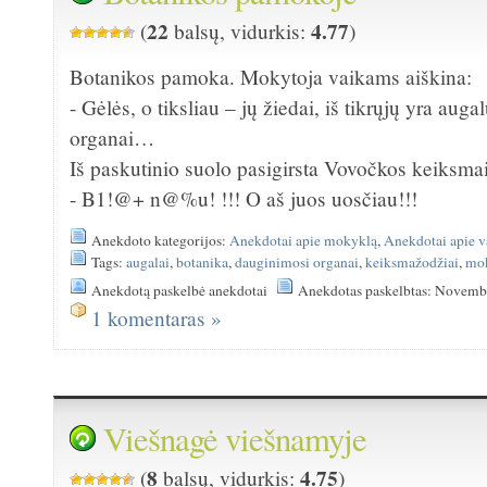
22
4.77
(
balsų, vidurkis:
)
Botanikos pamoka. Mokytoja vaikams aiškina:
- Gėlės, o tiksliau – jų žiedai, iš tikrųjų yra aug
organai…
Iš paskutinio suolo pasigirsta Vovočkos keiksmai
- B1!@+ n@%u! !!! O aš juos uosčiau!!!
Anekdoto kategorijos:
Anekdotai apie mokyklą
,
Anekdotai apie v
Tags:
augalai
,
botanika
,
dauginimosi organai
,
keiksmažodžiai
,
mok
Anekdotą paskelbė anekdotai
Anekdotas paskelbtas: Novemb
1 komentaras »
Viešnagė viešnamyje
8
4.75
(
balsų, vidurkis:
)