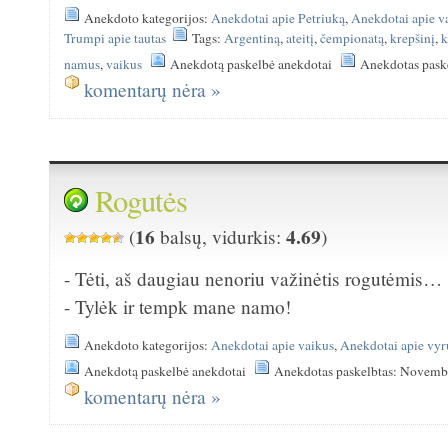
Anekdoto kategorijos:
Anekdotai apie Petriuką
,
Anekdotai apie v
Trumpi apie tautas
Tags:
Argentiną
,
ateitį
,
čempionatą
,
krepšinį
,
k
namus
,
vaikus
Anekdotą paskelbė anekdotai
Anekdotas pask
komentarų nėra »
Rogutės
16
4.69
(
balsų, vidurkis:
)
- Tėti, aš daugiau nenoriu važinėtis rogutėmis…
- Tylėk ir tempk mane namo!
Anekdoto kategorijos:
Anekdotai apie vaikus
,
Anekdotai apie vyr
Anekdotą paskelbė anekdotai
Anekdotas paskelbtas: Novemb
komentarų nėra »