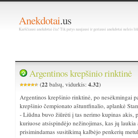
Anekdotai
.us
Karščiausi anekdotai čia! Tik patys naujausi ir geriausi anekdotai neleis liū
Argentinos krepšinio rinktinė
22
4.32
(
balsų, vidurkis:
)
Argentinos krepšinio rinktinė, po nesėkmingai p
krepšinio čempionato aštuntfinalio, aplankė St
- Liūdna buvo žiūrėti į tas nerimo kupinas akis, 
kuriuose atsispindėjo nežinojimas, kas jų laukia a
prisimindamas susitikimą kalbėjo penkerių me