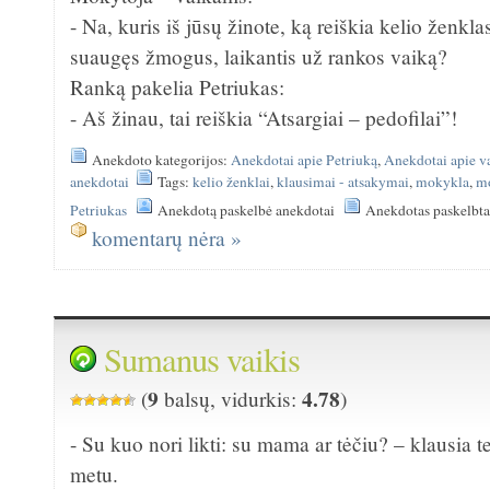
- Na, kuris iš jūsų žinote, ką reiškia kelio ženkl
suaugęs žmogus, laikantis už rankos vaiką?
Ranką pakelia Petriukas:
- Aš žinau, tai reiškia “Atsargiai – pedofilai”!
Anekdoto kategorijos:
Anekdotai apie Petriuką
,
Anekdotai apie v
anekdotai
Tags:
kelio ženklai
,
klausimai - atsakymai
,
mokykla
,
mo
Petriukas
Anekdotą paskelbė anekdotai
Anekdotas paskelbt
komentarų nėra »
Sumanus vaikis
9
4.78
(
balsų, vidurkis:
)
- Su kuo nori likti: su mama ar tėčiu? – klausia 
metu.