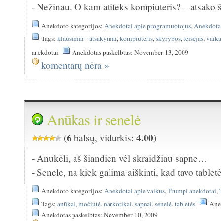
- Nežinau. O kam atiteks kompiuteris? – atsako š
Anekdoto kategorijos:
Anekdotai apie programuotojus
,
Anekdotai
Tags:
klausimai - atsakymai
,
kompiuteris
,
skyrybos
,
teisėjas
,
vaika
anekdotai
Anekdotas paskelbtas: November 13, 2009
komentarų nėra »
Anūkas ir senelė
6
4.00
(
balsų, vidurkis:
)
- Anūkėli, aš šiandien vėl skraidžiau sapne…
- Senele, na kiek galima aiškinti, kad tavo tabletė
Anekdoto kategorijos:
Anekdotai apie vaikus
,
Trumpi anekdotai
,
Tags:
anūkai
,
močiutė
,
narkotikai
,
sapnai
,
senelė
,
tabletės
Ane
Anekdotas paskelbtas: November 10, 2009