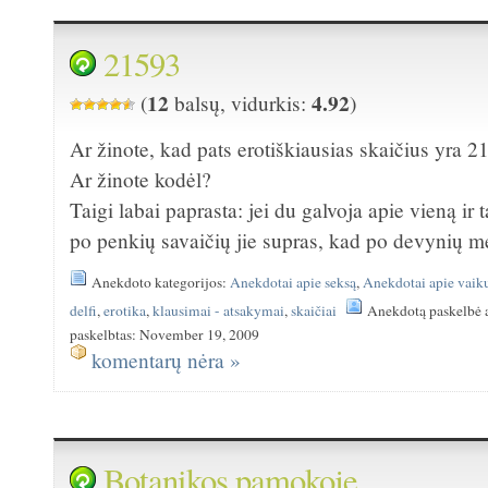
21593
12
4.92
(
balsų, vidurkis:
)
Ar žinote, kad pats erotiškiausias skaičius yra 
Ar žinote kodėl?
Taigi labai paprasta: jei du galvoja apie vieną ir t
po penkių savaičių jie supras, kad po devynių mė
Anekdoto kategorijos:
Anekdotai apie seksą
,
Anekdotai apie vaik
delfi
,
erotika
,
klausimai - atsakymai
,
skaičiai
Anekdotą paskelbė 
paskelbtas: November 19, 2009
komentarų nėra »
Botanikos pamokoje