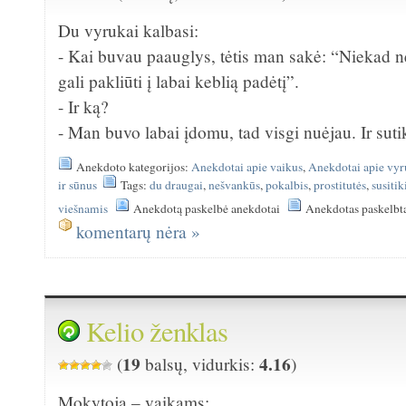
Du vyrukai kalbasi:
- Kai buvau paauglys, tėtis man sakė: “Niekad n
gali pakliūti į labai keblią padėtį”.
- Ir ką?
- Man buvo labai įdomu, tad visgi nuėjau. Ir sut
Anekdoto kategorijos:
Anekdotai apie vaikus
,
Anekdotai apie vyr
ir sūnus
Tags:
du draugai
,
nešvankūs
,
pokalbis
,
prostitutės
,
susiti
viešnamis
Anekdotą paskelbė anekdotai
Anekdotas paskelbt
komentarų nėra »
Kelio ženklas
19
4.16
(
balsų, vidurkis:
)
Mokytoja – vaikams: