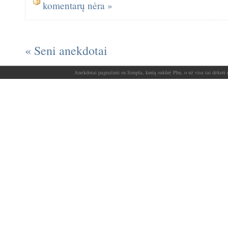
komentarų nėra »
« Seni anekdotai
Anekdotai pagražinti su Simpla, kurią sukūrė Phu, o už visa tai dėkoti