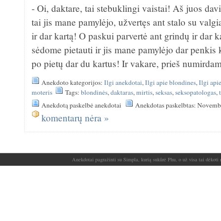
- Oi, daktare, tai stebuklingi vaistai! Aš juos dav
tai jis mane pamylėjo, užvertęs ant stalo su valgi
ir dar kartą! O paskui parvertė ant grindų ir dar 
sėdome pietauti ir jis mane pamylėjo dar penkis 
po pietų dar du kartus! Ir vakare, prieš numirdama
Anekdoto kategorijos:
Ilgi anekdotai
,
Ilgi apie blondines
,
Ilgi api
moteris
Tags:
blondinės
,
daktaras
,
mirtis
,
seksas
,
seksopatologas
,
Anekdotą paskelbė anekdotai
Anekdotas paskelbtas: Novemb
komentarų nėra »
Anekdotai pagražinti su Simpla, kurią sukūrė Phu, o už visa tai dėkoti