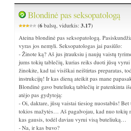
Blondinė pas seksopatologą
6
3.17
(
balsų, vidurkis:
)
Ateina blondinė pas seksopatologą. Pasiskundžia,
vyras jos nemyli. Seksopatologas jai pasiūlo:
- Žinote ką? Aš jus įtrauksiu į naujų vaistų tyri
jums tokių tablečių, kurias reiks duoti jūsų vyrui
žinokite, kad tai visiškai neištirtas preparatas, tod
instrukcijų! Ir kas dieną ateikit pas mane papasak
Blondinė gavo buteliuką tablečių ir patenkinta i
atėjo pas gydytoją:
- Oi, daktare, jūsų vaistai tiesiog nuostabūs! Bet
tokios mažytės… Aš pagalvojau, kad nuo tokių m
kas gausis, todėl daviau vyrui visą buteliuką…
- Na, ir kas buvo?