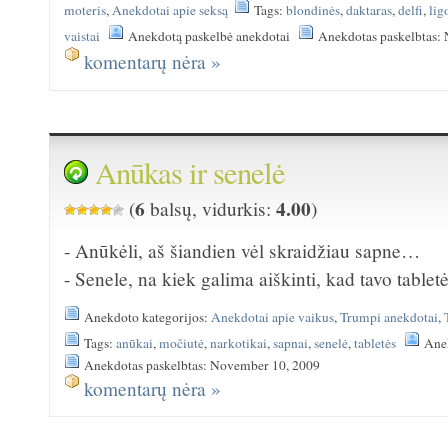
moteris
,
Anekdotai apie seksą
Tags:
blondinės
,
daktaras
,
delfi
,
lig
vaistai
Anekdotą paskelbė anekdotai
Anekdotas paskelbtas:
komentarų nėra »
Anūkas ir senelė
6
4.00
(
balsų, vidurkis:
)
- Anūkėli, aš šiandien vėl skraidžiau sapne…
- Senele, na kiek galima aiškinti, kad tavo tabletė
Anekdoto kategorijos:
Anekdotai apie vaikus
,
Trumpi anekdotai
,
Tags:
anūkai
,
močiutė
,
narkotikai
,
sapnai
,
senelė
,
tabletės
Ane
Anekdotas paskelbtas: November 10, 2009
komentarų nėra »