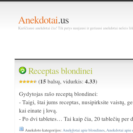
Anekdotai
.us
Karščiausi anekdotai čia! Tik patys naujausi ir geriausi anekdotai neleis liū
Receptas blondinei
15
4.33
(
balsų, vidurkis:
)
Gydytojas rašo receptą blondinei:
- Taigi, štai jums receptas, nusipirksite vaistų, ge
kai einate į lovą.
- Po dvi tabletes… Tai kaip čia, 20 tablečių per 
Anekdoto kategorijos:
Anekdotai apie blondines
,
Anekdotai apie 