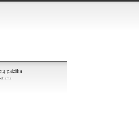
tų paieška
eliama...