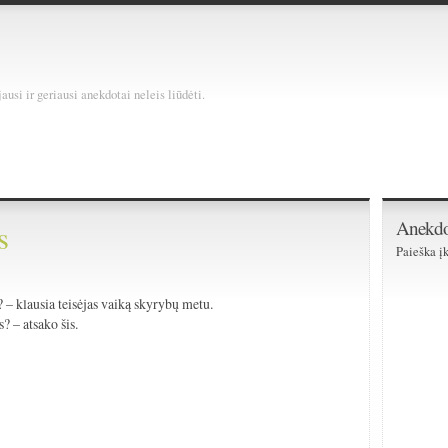
usi ir geriausi anekdotai neleis liūdėti.
Anekdo
s
Paieška įk
? – klausia teisėjas vaiką skyrybų metu.
? – atsako šis.