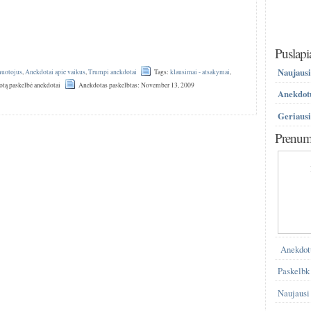
Puslapi
Naujausi
muotojus
,
Anekdotai apie vaikus
,
Trumpi anekdotai
Tags:
klausimai - atsakymai
,
tą paskelbė anekdotai
Anekdotas paskelbtas: November 13, 2009
Anekdotų
Geriausi
Prenume
Anekdot
Paskelbk
Naujausi