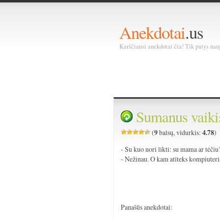
Anekdotai
.us
Karščiausi anekdotai čia! Tik patys nauja
Sumanus vaiki
9
4.78
(
balsų, vidurkis:
)
- Su kuo nori likti: su mama ar tėčiu
- Nežinau. O kam atiteks kompiuteris
Panašūs anekdotai: