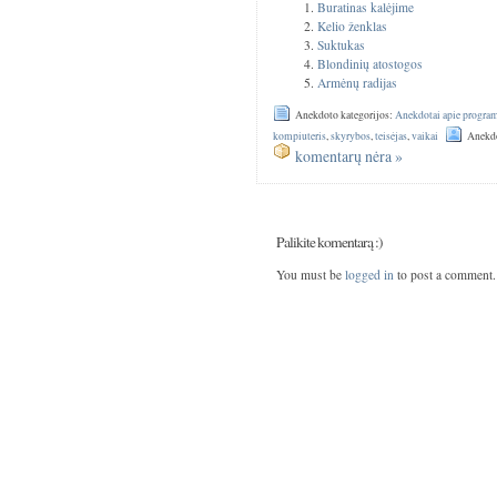
Buratinas kalėjime
Kelio ženklas
Suktukas
Blondinių atostogos
Armėnų radijas
Anekdoto kategorijos:
Anekdotai apie progra
kompiuteris
,
skyrybos
,
teisėjas
,
vaikai
Anekdo
komentarų nėra »
Palikite komentarą :)
You must be
logged in
to post a comment.