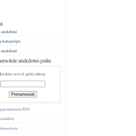
ai
 anekdotai
 kategorijos
 anekdotai
ruokite anekdotus paštu
Įveskite savo el. pašto adresą:
ų prenumerata RSS
 anekdotą
 komentarai