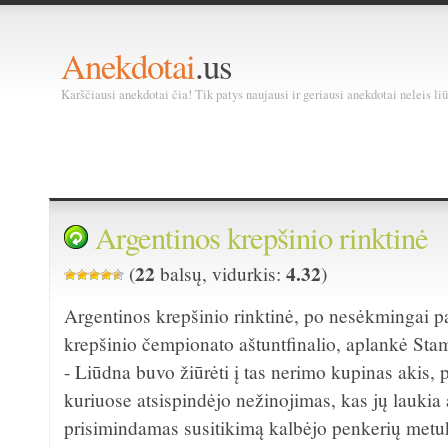
Anekdotai
.us
Karščiausi anekdotai čia! Tik patys naujausi ir geriausi anekdotai neleis liū
Argentinos krepšinio rinktinė
22
4.32
(
balsų, vidurkis:
)
Argentinos krepšinio rinktinė, po nesėkmingai p
krepšinio čempionato aštuntfinalio, aplankė St
- Liūdna buvo žiūrėti į tas nerimo kupinas akis, 
kuriuose atsispindėjo nežinojimas, kas jų laukia a
prisimindamas susitikimą kalbėjo penkerių me