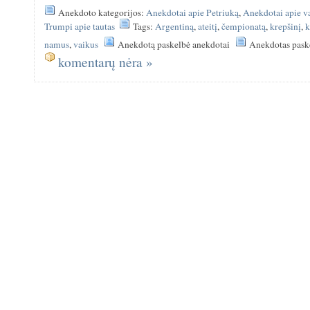
Anekdoto kategorijos:
Anekdotai apie Petriuką
,
Anekdotai apie v
Trumpi apie tautas
Tags:
Argentiną
,
ateitį
,
čempionatą
,
krepšinį
,
k
namus
,
vaikus
Anekdotą paskelbė anekdotai
Anekdotas pask
komentarų nėra »