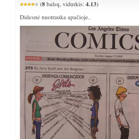
8
4.13
(
balsų, vidurkis:
)
Didesnė nuotrauka apačioje..