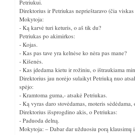
Petriukui.
Direktorius ir Petriukas neprieštaravo (čia viskas
Mokytoja:
- Ką karvė turi keturis, o aš tik du?
Petriukas po akimirkos:
- Kojas.
- Kas pas tave yra kelnėse ko nėra pas mane?
- Kišenės.
- Kas įdedama kietu ir rožiniu, o ištraukiama min
Direktorius jau norėjo sulaikyt Petriuką nuo atsa
spėjo:
- Kramtoma guma,- atsakė Petriukas.
- Ką vyras daro stovėdamas, moteris sėdėdama, o
Direktorius išsprogdino akis, o Petriukas:
- Paduoda delną.
Mokytoja: – Dabar dar užduosiu porą klausimų i