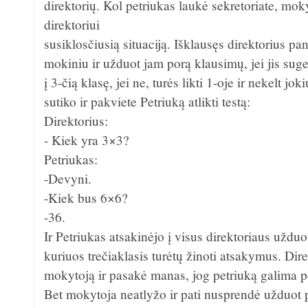
direktorių. Kol petriukas laukė sekretoriate, mok
direktoriui
susiklosčiusią situaciją. Išklausęs direktorius pan
mokiniu ir užduot jam porą klausimų, jei jis suge
į 3-čią klasę, jei ne, turės likti 1-oje ir nekelt j
sutiko ir pakviete Petriuką atlikti testą:
Direktorius:
- Kiek yra 3×3?
Petriukas:
-Devyni.
-Kiek bus 6×6?
-36.
Ir Petriukas atsakinėjo į visus direktoriaus uždu
kuriuos trečiaklasis turėtų žinoti atsakymus. Dire
mokytoją ir pasakė manas, jog petriuką galima per
Bet mokytoja neatlyžo ir pati nusprendė užduot