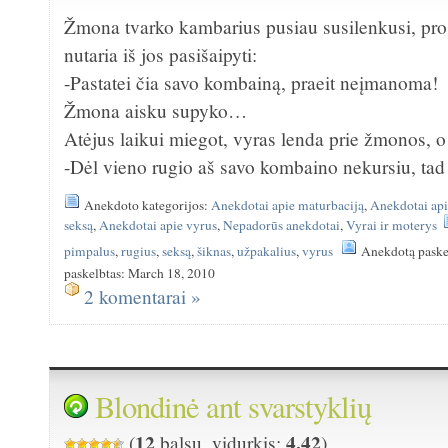
Žmona tvarko kambarius pusiau susilenkusi, pro s
nutaria iš jos pasišaipyti:
-Pastatei čia savo kombainą, praeit neįmanoma!
Žmona aisku supyko…
Atėjus laikui miegot, vyras lenda prie žmonos, 
-Dėl vieno rugio aš savo kombaino nekursiu, tad
Anekdoto kategorijos:
Anekdotai apie maturbaciją
,
Anekdotai api
seksą
,
Anekdotai apie vyrus
,
Nepadorūs anekdotai
,
Vyrai ir moterys
pimpalus
,
rugius
,
seksą
,
šiknas
,
užpakalius
,
vyrus
Anekdotą paske
paskelbtas: March 18, 2010
2 komentarai »
Blondinė ant svarstyklių
12
4.42
(
balsų, vidurkis:
)