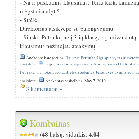
- Na ir paskutinis klausimas. Turiu kietą kamien
mėgstu šaudyti?
- Strėlė.
Direktorius atsikvėpė su palengvėjimu:
- Siųskit Petriuką ne į 3-ią klasę, o į universitetą
klausimus nežinojau atsakymų.
Anekdoto kategorijos:
Ilgi apie Petriuką
,
Ilgi apie vyrus ir moteri
anekdotai
Tags:
direktorių
,
egzaminus
,
Karvės
,
mokykla
,
Mokyto
Petriuką
,
pirmokus
,
protą
,
strėles
,
studentus
,
testus
,
vestuvinį žiedą
,
v
anekdotai
Anekdotas paskelbtas: May 7, 2010
3 komentarai »
Kombainas
48
4.04
(
balsų, vidurkis:
)