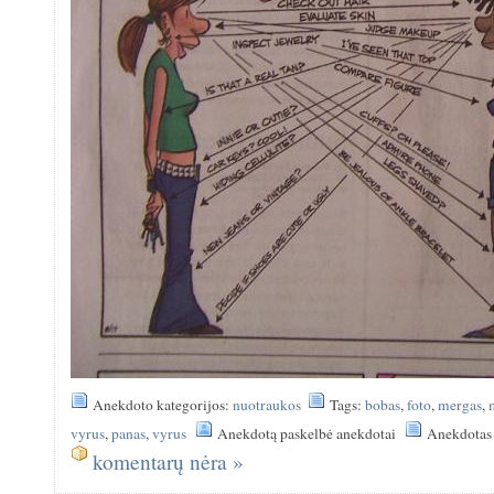
Anekdoto kategorijos:
nuotraukos
Tags:
bobas
,
foto
,
mergas
,
vyrus
,
panas
,
vyrus
Anekdotą paskelbė anekdotai
Anekdotas 
komentarų nėra »