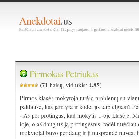
Anekdotai
.us
Karščiausi anekdotai čia! Tik patys naujausi ir geriausi anekdotai neleis liū
Pirmokas Petriukas
71
4.85
(
balsų, vidurkis:
)
Pirmos klasės mokytoja turėjo problemų su vienu
paklausė, kas jam yra ir kodėl jis taip elgiasi? P
- Aš per protingas, kad mokytis 1-oje klasėje. 
ioje, o aš daug už ją protingesnis, todėl turėčiau e
mokytojai buvo per daug ir ji nusprendė nuvest 