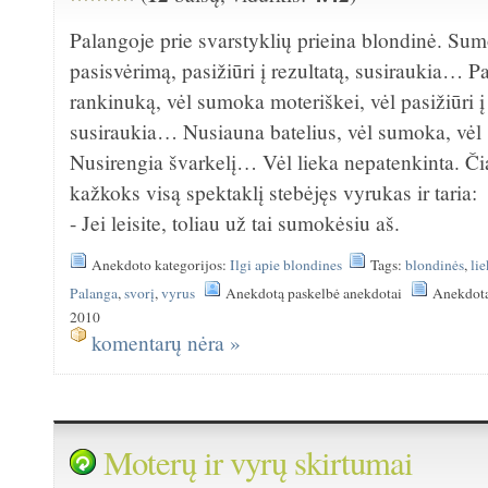
Palangoje prie svarstyklių prieina blondinė. Su
pasisvėrimą, pasižiūri į rezultatą, susiraukia… 
rankinuką, vėl sumoka moteriškei, vėl pasižiūri į 
susiraukia… Nusiauna batelius, vėl sumoka, vėl
Nusirengia švarkelį… Vėl lieka nepatenkinta. Čia
kažkoks visą spektaklį stebėjęs vyrukas ir taria:
- Jei leisite, toliau už tai sumokėsiu aš.
Anekdoto kategorijos:
Ilgi apie blondines
Tags:
blondinės
,
li
Palanga
,
svorį
,
vyrus
Anekdotą paskelbė anekdotai
Anekdota
2010
komentarų nėra »
Moterų ir vyrų skirtumai