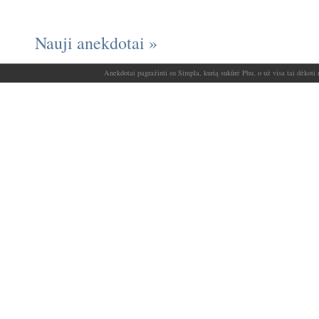
Nauji anekdotai »
Anekdotai pagražinti su Simpla, kurią sukūrė Phu, o už visa tai dėkoti