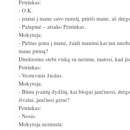
Petriukas:
- O.K.
- įstatai į mane savo ramstį, pririši mane, aš drėg
- Palapinė – atsako Petriukas.
Mokytoja:
- Pirštas įeina į mane, žaidi manimi kai tau nuob
mane pirmą?
Direktorius stebi viską su nerimu, matosi, kad 
Petriukas:
- Vestuvinis žiedas.
Mokytoja:
- Būnu įvairių dydžių, kai blogai jaučiuosi, drėgs
išvalai, jaučiusi gerai?
Petriukas:
- Nosis.
Mokytoja nerimsta: