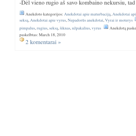
-Dėl vieno rugio aš savo kombaino nekursiu, tad
Anekdoto kategorijos:
Anekdotai apie maturbaciją
,
Anekdotai api
seksą
,
Anekdotai apie vyrus
,
Nepadorūs anekdotai
,
Vyrai ir moterys
pimpalus
,
rugius
,
seksą
,
šiknas
,
užpakalius
,
vyrus
Anekdotą paske
paskelbtas: March 18, 2010
2 komentarai »