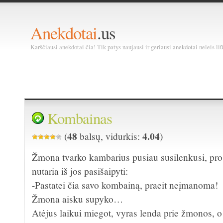
Anekdotai
.us
Karščiausi anekdotai čia! Tik patys naujausi ir geriausi anekdotai neleis liū
Kombainas
48
4.04
(
balsų, vidurkis:
)
Žmona tvarko kambarius pusiau susilenkusi, pro s
nutaria iš jos pasišaipyti:
-Pastatei čia savo kombainą, praeit neįmanoma!
Žmona aisku supyko…
Atėjus laikui miegot, vyras lenda prie žmonos, 