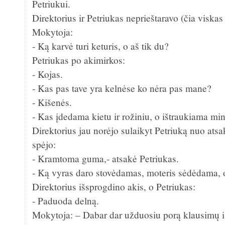
Petriukui.
Direktorius ir Petriukas neprieštaravo (čia viskas
Mokytoja:
- Ką karvė turi keturis, o aš tik du?
Petriukas po akimirkos:
- Kojas.
- Kas pas tave yra kelnėse ko nėra pas mane?
- Kišenės.
- Kas įdedama kietu ir rožiniu, o ištraukiama min
Direktorius jau norėjo sulaikyt Petriuką nuo atsa
spėjo:
- Kramtoma guma,- atsakė Petriukas.
- Ką vyras daro stovėdamas, moteris sėdėdama, o
Direktorius išsprogdino akis, o Petriukas:
- Paduoda delną.
Mokytoja: – Dabar dar užduosiu porą klausimų i