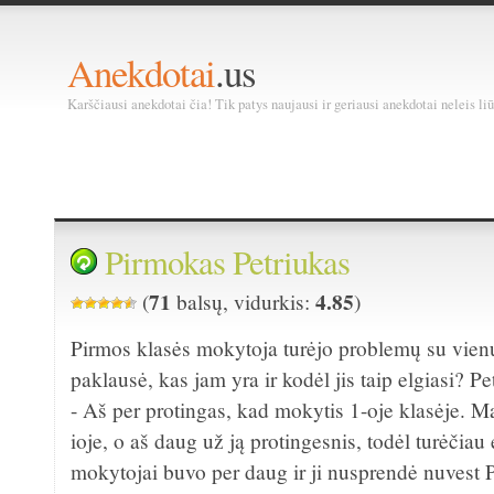
Anekdotai
.us
Karščiausi anekdotai čia! Tik patys naujausi ir geriausi anekdotai neleis liū
Pirmokas Petriukas
71
4.85
(
balsų, vidurkis:
)
Pirmos klasės mokytoja turėjo problemų su vienu
paklausė, kas jam yra ir kodėl jis taip elgiasi? P
- Aš per protingas, kad mokytis 1-oje klasėje. 
ioje, o aš daug už ją protingesnis, todėl turėčiau e
mokytojai buvo per daug ir ji nusprendė nuvest 