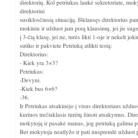
direktorių. Kol petriukas laukė sekretoriate, mok
direktoriui
susiklosčiusią situaciją. Išklausęs direktorius pan
mokiniu ir užduot jam porą klausimų, jei jis suge
į 3-čią klasę, jei ne, turės likti 1-oje ir nekelt j
sutiko ir pakviete Petriuką atlikti testą:
Direktorius:
- Kiek yra 3×3?
Petriukas:
-Devyni.
-Kiek bus 6×6?
-36.
Ir Petriukas atsakinėjo į visus direktoriaus uždu
kuriuos trečiaklasis turėtų žinoti atsakymus. Dire
mokytoją ir pasakė manas, jog petriuką galima per
Bet mokytoja neatlyžo ir pati nusprendė užduot