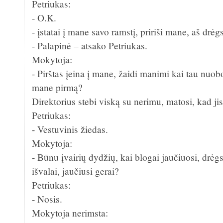
Petriukas:
- O.K.
- įstatai į mane savo ramstį, pririši mane, aš drėg
- Palapinė – atsako Petriukas.
Mokytoja:
- Pirštas įeina į mane, žaidi manimi kai tau nuob
mane pirmą?
Direktorius stebi viską su nerimu, matosi, kad 
Petriukas:
- Vestuvinis žiedas.
Mokytoja:
- Būnu įvairių dydžių, kai blogai jaučiuosi, drėgs
išvalai, jaučiusi gerai?
Petriukas:
- Nosis.
Mokytoja nerimsta: