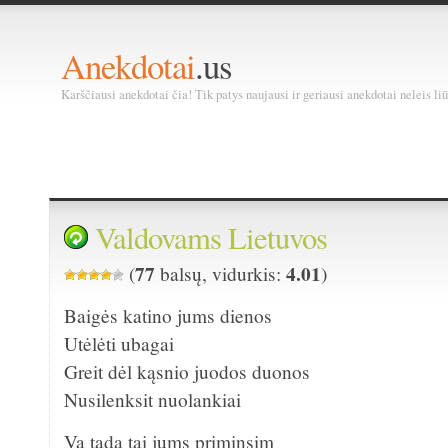
Anekdotai
.us
Karščiausi anekdotai čia! Tik patys naujausi ir geriausi anekdotai neleis liū
Valdovams Lietuvos
77
4.01
(
balsų, vidurkis:
)
Baigės katino jums dienos
Utėlėti ubagai
Greit dėl kąsnio juodos duonos
Nusilenksit nuolankiai
Va tada tai jums priminsim