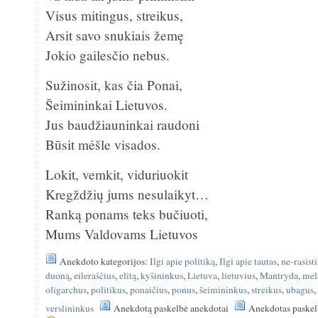
Visus mitingus, streikus,
Arsit savo snukiais žemę
Jokio gailesčio nebus.
Sužinosit, kas čia Ponai,
Šeimininkai Lietuvos.
Jus baudžiauninkai raudoni
Būsit mėšle visados.
Lokit, vemkit, viduriuokit
Kregždžių jums nesulaikyt…
Ranką ponams teks bučiuoti,
Mums Valdovams Lietuvos
Anekdoto kategorijos:
Ilgi apie politiką
,
Ilgi apie tautas
,
ne-rasist
duoną
,
eileraščius
,
elitą
,
kyšininkus
,
Lietuva
,
lietuvius
,
Mantryda
,
mel
oligarchus
,
politikus
,
ponaičius
,
ponus
,
šeimininkus
,
streikus
,
ubagus
verslininkus
Anekdotą paskelbė anekdotai
Anekdotas paskel