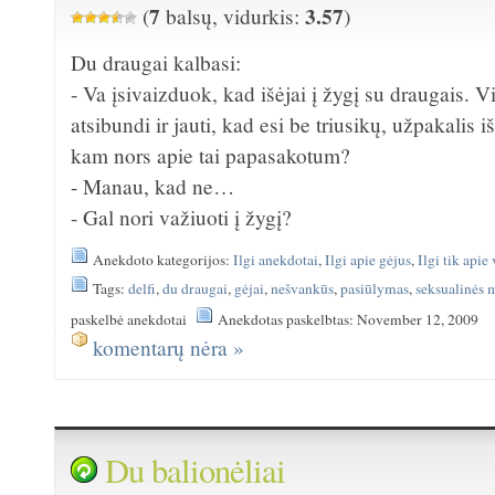
7
3.57
(
balsų, vidurkis:
)
Du draugai kalbasi:
- Va įsivaizduok, kad išėjai į žygį su draugais. V
atsibundi ir jauti, kad esi be triusikų, užpakalis
kam nors apie tai papasakotum?
- Manau, kad ne…
- Gal nori važiuoti į žygį?
Anekdoto kategorijos:
Ilgi anekdotai
,
Ilgi apie gėjus
,
Ilgi tik apie
Tags:
delfi
,
du draugai
,
gėjai
,
nešvankūs
,
pasiūlymas
,
seksualinės
paskelbė anekdotai
Anekdotas paskelbtas: November 12, 2009
komentarų nėra »
Du balionėliai