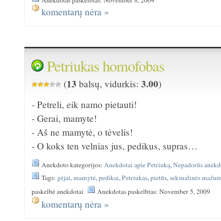
komentarų nėra »
Petriukas homofobas
13
3.00
(
balsų, vidurkis:
)
- Petreli, eik namo pietauti!
- Gerai, mamyte!
- Aš ne mamytė, o tėvelis!
- O koks ten velnias jus, pedikus, supras…
Anekdoto kategorijos:
Anekdotai apie Petriuką
,
Nepadorūs anekd
Tags:
gėjai
,
mamytė
,
pedikai
,
Petriukas
,
pietūs
,
seksualinės mažu
paskelbė anekdotai
Anekdotas paskelbtas: November 5, 2009
komentarų nėra »