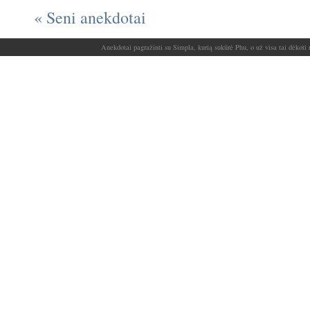
« Seni anekdotai
Anekdotai pagražinti su Simpla, kurią sukūrė Phu, o už visa tai dėkoti