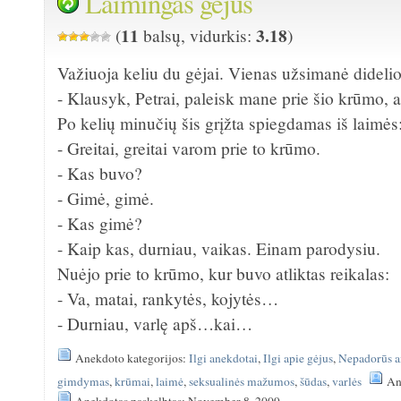
Laimingas gėjus
11
3.18
(
balsų, vidurkis:
)
Važiuoja keliu du gėjai. Vienas užsimanė didelio 
- Klausyk, Petrai, paleisk mane prie šio krūmo, aš
Po kelių minučių šis grįžta spiegdamas iš laimės
- Greitai, greitai varom prie to krūmo.
- Kas buvo?
- Gimė, gimė.
- Kas gimė?
- Kaip kas, durniau, vaikas. Einam parodysiu.
Nuėjo prie to krūmo, kur buvo atliktas reikalas:
- Va, matai, rankytės, kojytės…
- Durniau, varlę apš…kai…
Anekdoto kategorijos:
Ilgi anekdotai
,
Ilgi apie gėjus
,
Nepadorūs a
gimdymas
,
krūmai
,
laimė
,
seksualinės mažumos
,
šūdas
,
varlės
An
Anekdotas paskelbtas: November 8, 2009