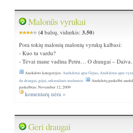
Malonūs vyrukai
4
3.50
(
balsų, vidurkis:
)
Pora tokių malonių malonių vyrukų kalbasi:
- Kuo tu vardu?
- Tėvai mane vadina Petru… O draugai – Daiv
Anekdoto kategorijos:
Anekdotai apie Gėjus
,
Anekdotai apie vyr
du draugai
,
gėjai
,
seksualinės mažumos
Anekdotą paskelbė anekd
paskelbtas: November 12, 2009
komentarų nėra »
Geri draugai