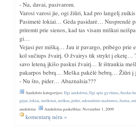
- Na, davai, pasivarom.
Varosi varosi jie, ogi žiūri, kad pro langelį zuik
Pasimetė lokiai… Gėda pasidarė… Nusprendė pas
priremti prie sienos, kad tas visam miškui nei
gi…
Vejasi per mišką… Jau ir pavargo, pribėgo prie e
kol sučiups žvairį. O žvairys tik strykt į eketę
savo leteną įkišo paskui žvairį… Ir ištraukia meš
pakarpos bebrą… Meška pakėlė bebrą… Žiūri į 
- Nu što, pider… Abaznalsia???
Anekdoto kategorijos:
Ilgi anekdotai
,
Ilgi apie gyvūnus
,
Juodas h
gėjai
,
lokiai
,
meškinai
,
miškas
,
pider
,
seksualinės mažumos
,
žiema
,
zu
anekdotai
Anekdotas paskelbtas: November 1, 2009
komentarų nėra »