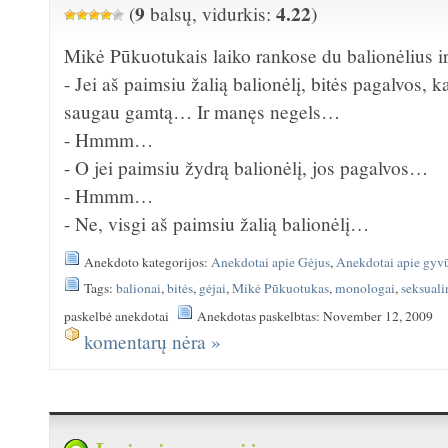
9
4.22
(
balsų, vidurkis:
)
Mikė Pūkuotukais laiko rankose du balionėlius ir
- Jei aš paimsiu žalią balionėlį, bitės pagalvos,
saugau gamtą… Ir manęs negels…
- Hmmm…
- O jei paimsiu žydrą balionėlį, jos pagalvos…
- Hmmm…
- Ne, visgi aš paimsiu žalią balionėlį…
Anekdoto kategorijos:
Anekdotai apie Gėjus
,
Anekdotai apie gyv
Tags:
balionai
,
bitės
,
gėjai
,
Mikė Pūkuotukas
,
monologai
,
seksual
paskelbė anekdotai
Anekdotas paskelbtas: November 12, 2009
komentarų nėra »