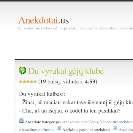
Anekdotai
.us
Karščiausi anekdotai čia! Tik patys naujausi ir geriausi anekdotai neleis liū
Du vyrukai gėjų klube
19
4.53
(
balsų, vidurkis:
)
Du vyrukai kalbasi:
- Žinai, aš mačiau vakar tave išeinantį iš gėjų k
- Cha, aš tai išėjau, o kodėl tu ten pasilikai?
Anekdoto kategorijos:
Anekdotai apie Gėjus
,
Nepadorūs anekdota
seksualinės mažumos
Anekdotą paskelbė anekdotai
Anekdota