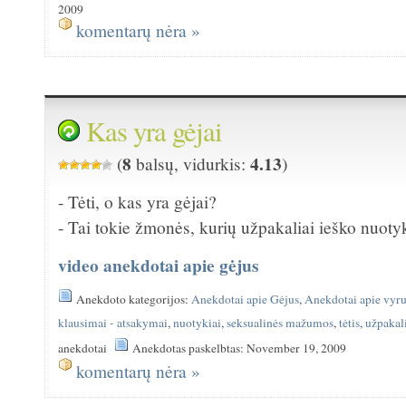
2009
komentarų nėra »
Kas yra gėjai
8
4.13
(
balsų, vidurkis:
)
- Tėti, o kas yra gėjai?
- Tai tokie žmonės, kurių užpakaliai ieško nuoty
video anekdotai apie gėjus
Anekdoto kategorijos:
Anekdotai apie Gėjus
,
Anekdotai apie vyr
klausimai - atsakymai
,
nuotykiai
,
seksualinės mažumos
,
tėtis
,
užpakal
anekdotai
Anekdotas paskelbtas: November 19, 2009
komentarų nėra »