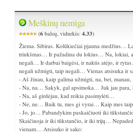
Meškinų nemiga
6
4.33
(
balsų, vidurkis:
)
Žiema. Sibiras. Kolūkiečiai pjauna medžius… La
triukšmas… Ir pažadina du lokius… Na, lokiai, a
negali… Ir darbai baigėsi, ir naktis atėjo, ir ryta
negali užmigti, taip negali… Vienas atsisuka ir s
- Aš žinau, kaip galima užmigti, na, bet, manau,
- Na, na… Sakyk, gal apsimoka… Juk jau para
- Na, aš girdėjau, kad reikia pasimylėti…
- Ne, ne… Baik tu, mes gi vyrai… Kaip mes tai
- Jo, jo… Pabandykim paskaičiuoti iki tūkstanč
Skaičiuoja ir iki tūkstančio, ir iki trijų… Nepad
vienam… Atsisuko ir sako: