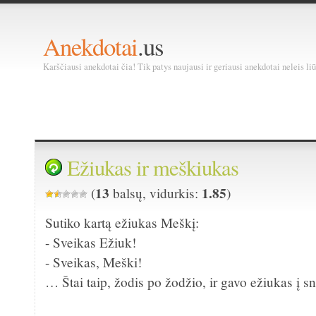
Anekdotai
.us
Karščiausi anekdotai čia! Tik patys naujausi ir geriausi anekdotai neleis liū
Ežiukas ir meškiukas
13
1.85
(
balsų, vidurkis:
)
Sutiko kartą ežiukas Meškį:
- Sveikas Ežiuk!
- Sveikas, Meški!
… Štai taip, žodis po žodžio, ir gavo ežiukas į 