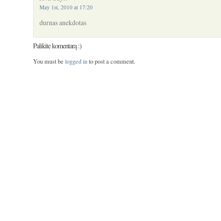
May 1st, 2010 at 17:20
durnas anekdotas
Palikite komentarą :)
You must be
logged in
to post a comment.