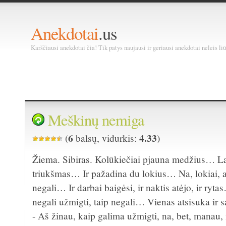
Anekdotai
.us
Karščiausi anekdotai čia! Tik patys naujausi ir geriausi anekdotai neleis liū
Meškinų nemiga
6
4.33
(
balsų, vidurkis:
)
Žiema. Sibiras. Kolūkiečiai pjauna medžius… La
triukšmas… Ir pažadina du lokius… Na, lokiai, a
negali… Ir darbai baigėsi, ir naktis atėjo, ir ryta
negali užmigti, taip negali… Vienas atsisuka ir s
- Aš žinau, kaip galima užmigti, na, bet, manau,