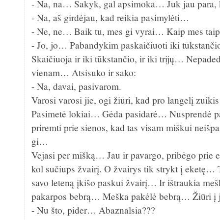
- Na, na… Sakyk, gal apsimoka… Juk jau para
- Na, aš girdėjau, kad reikia pasimylėti…
- Ne, ne… Baik tu, mes gi vyrai… Kaip mes tai
- Jo, jo… Pabandykim paskaičiuoti iki tūkstanč
Skaičiuoja ir iki tūkstančio, ir iki trijų… Nepad
vienam… Atsisuko ir sako:
- Na, davai, pasivarom.
Varosi varosi jie, ogi žiūri, kad pro langelį zuik
Pasimetė lokiai… Gėda pasidarė… Nusprendė pas
priremti prie sienos, kad tas visam miškui nei
gi…
Vejasi per mišką… Jau ir pavargo, pribėgo prie e
kol sučiups žvairį. O žvairys tik strykt į eketę
savo leteną įkišo paskui žvairį… Ir ištraukia meš
pakarpos bebrą… Meška pakėlė bebrą… Žiūri į 
- Nu što, pider… Abaznalsia???