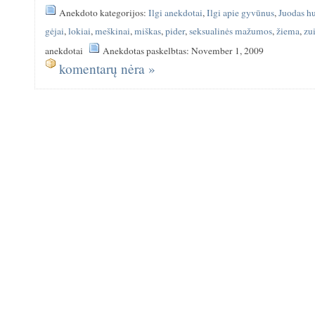
Anekdoto kategorijos:
Ilgi anekdotai
,
Ilgi apie gyvūnus
,
Juodas h
gėjai
,
lokiai
,
meškinai
,
miškas
,
pider
,
seksualinės mažumos
,
žiema
,
zu
anekdotai
Anekdotas paskelbtas: November 1, 2009
komentarų nėra »