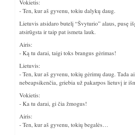
Vokietis:
- Ten, kur aš gyvenu, tokiu dalykų daug.
Lietuvis atsidaro butelį “Švyturio” alaus, pusę iš
atsirūgsta ir taip pat ismeta lauk.
Airis:
- Ką tu darai, taigi toks brangus gėrimas!
Lietuvis:
- Ten, kur aš gyvenu, tokių gėrimų daug. Tada ai
nebeapsikenčia, griebia už pakarpos lietuvį ir iš
Vokietis:
- Ka tu darai, gi čia žmogus!
Airis:
- Ten, kur aš gyvenu, tokių begalės…