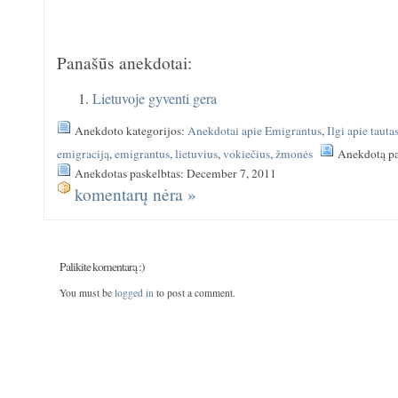
Panašūs anekdotai:
Lietuvoje gyventi gera
Anekdoto kategorijos:
Anekdotai apie Emigrantus
,
Ilgi apie tauta
emigraciją
,
emigrantus
,
lietuvius
,
vokiečius
,
žmonės
Anekdotą pa
Anekdotas paskelbtas: December 7, 2011
komentarų nėra »
Palikite komentarą :)
You must be
logged in
to post a comment.