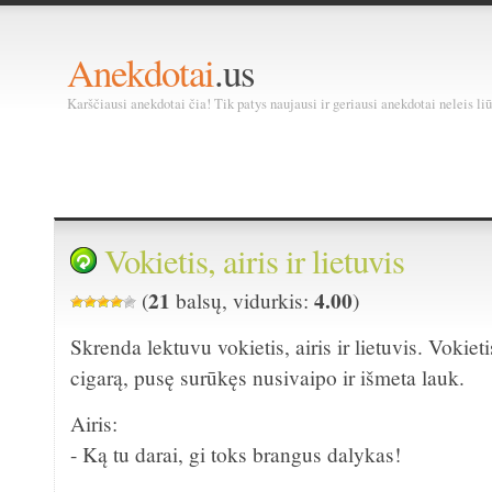
Anekdotai
.us
Karščiausi anekdotai čia! Tik patys naujausi ir geriausi anekdotai neleis liū
Vokietis, airis ir lietuvis
21
4.00
(
balsų, vidurkis:
)
Skrenda lektuvu vokietis, airis ir lietuvis. Vokiet
cigarą, pusę surūkęs nusivaipo ir išmeta lauk.
Airis:
- Ką tu darai, gi toks brangus dalykas!