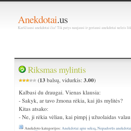
Anekdotai
.us
Karščiausi anekdotai čia! Tik patys naujausi ir geriausi anekdotai neleis liū
Riksmas mylintis
13
3.00
(
balsų, vidurkis:
)
Kalbasi du draugai. Vienas klausia:
- Sakyk, ar tavo žmona rėkia, kai jūs mylitės?
Kitas atsako:
- Ne, ji rėkia vėliau, kai pimpį į užuolaidas val
Anekdoto kategorijos:
Anekdotai apie seksą
,
Nepadorūs anekdota