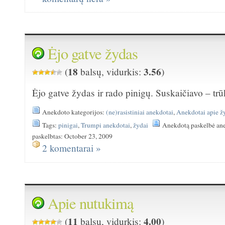
Ėjo gatve žydas
18
3.56
(
balsų, vidurkis:
)
Ėjo gatve žydas ir rado pinigų. Suskaičiavo – t
Anekdoto kategorijos:
(ne)rasistiniai anekdotai
,
Anekdotai apie ž
Tags:
pinigai
,
Trumpi anekdotai
,
žydai
Anekdotą paskelbė an
paskelbtas: October 23, 2009
2 komentarai »
Apie nutukimą
11
4.00
(
balsų, vidurkis:
)