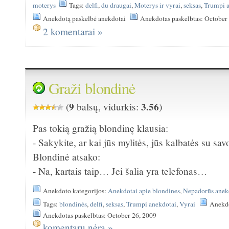
moterys
Tags:
delfi
,
du draugai
,
Moterys ir vyrai
,
seksas
,
Trumpi 
Anekdotą paskelbė anekdotai
Anekdotas paskelbtas: October
2 komentarai »
Graži blondinė
9
3.56
(
balsų, vidurkis:
)
Pas tokią gražią blondinę klausia:
- Sakykite, ar kai jūs mylitės, jūs kalbatės su sav
Blondinė atsako:
- Na, kartais taip… Jei šalia yra telefonas…
Anekdoto kategorijos:
Anekdotai apie blondines
,
Nepadorūs anek
Tags:
blondinės
,
delfi
,
seksas
,
Trumpi anekdotai
,
Vyrai
Anekdo
Anekdotas paskelbtas: October 26, 2009
komentarų nėra »