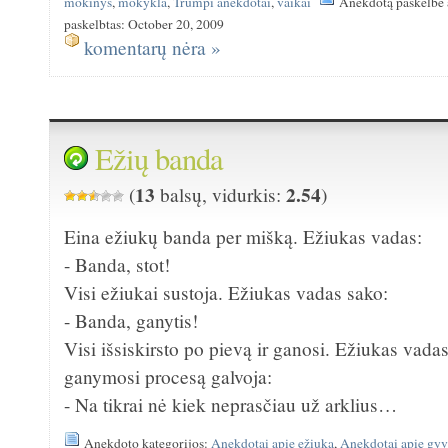
mokinys
,
mokykla
,
Trumpi anekdotai
,
vaikai
Anekdotą paskelbė 
paskelbtas: October 20, 2009
komentarų nėra »
Ežių banda
13
2.54
(
balsų, vidurkis:
)
Eina ežiukų banda per mišką. Ežiukas vadas:
- Banda, stot!
Visi ežiukai sustoja. Ežiukas vadas sako:
- Banda, ganytis!
Visi išsiskirsto po pievą ir ganosi. Ežiukas vad
ganymosi procesą galvoja:
- Na tikrai nė kiek neprasčiau už arklius…
Anekdoto kategorijos:
Anekdotai apie ežiuką
,
Anekdotai apie gy