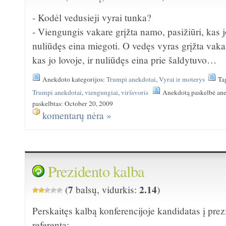
- Kodėl vedusieji vyrai tunka?
- Viengungis vakare grįžta namo, pasižiūri, kas j
nuliūdęs eina miegoti. O vedęs vyras grįžta vaka
kas jo lovoje, ir nuliūdęs eina prie šaldytuvo…
Anekdoto kategorijos:
Trumpi anekdotai
,
Vyrai ir moterys
Ta
Trumpi anekdotai
,
viengungiai
,
viršsvoris
Anekdotą paskelbė an
paskelbtas: October 20, 2009
komentarų nėra »
Prezidento kalba
7
2.14
(
balsų, vidurkis:
)
Perskaitęs kalbą konferencijoje kandidatas į pre
referentą: