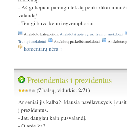
- Aš gi liepiau parengti tekstą penkiolikai minuč
valandą!
- Ten gi buvo keturi egzemplioriai…
Anekdoto kategorijos:
Anekdotai apie vyrus
,
Trumpi anekdotai
Trumpi anekdotai
Anekdotą paskelbė anekdotai
Anekdotas p
komentarų nėra »
Pretendentas i prezidentus
7
2.71
(
balsų, vidurkis:
)
Ar seniai jis kalba?- klausia pavėlavusysis į sus
į prezidentus.
- Jau daugiau kaip pusvalandį.
- O apie ką?