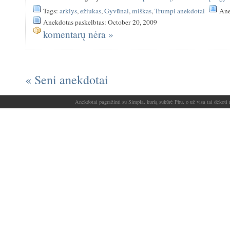
Tags:
arklys
,
ežiukas
,
Gyvūnai
,
miškas
,
Trumpi anekdotai
Ane
Anekdotas paskelbtas: October 20, 2009
komentarų nėra »
« Seni anekdotai
Anekdotai pagražinti su Simpla, kurią sukūrė Phu, o už visa tai dėkoti