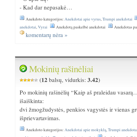
- Kad dar nepasakė…
Anekdoto kategorijos:
Anekdotai apie vyrus
,
Trumpi anekdotai
anekdotai
,
Vyrai
Anekdotą paskelbė anekdotai
Anekdotas pa
komentarų nėra »
Mokinių rašinėliai
12
3.42
(
balsų, vidurkis:
)
Po mokinių rašinėlių “Kaip aš praleidau vasarą
išaiškinta:
dvi žmogžudystės, penkios vagystės ir vienas gr
išprievartavimas.
Anekdoto kategorijos:
Anekdotai apie mokyklą
,
Trumpi anekdota