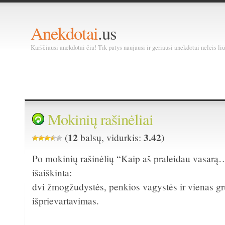
Anekdotai
.us
Karščiausi anekdotai čia! Tik patys naujausi ir geriausi anekdotai neleis liū
Mokinių rašinėliai
12
3.42
(
balsų, vidurkis:
)
Po mokinių rašinėlių “Kaip aš praleidau vasarą
išaiškinta:
dvi žmogžudystės, penkios vagystės ir vienas gr
išprievartavimas.