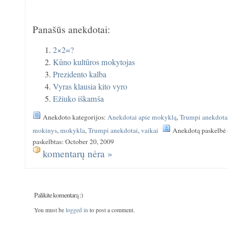
Panašūs anekdotai:
2×2=?
Kūno kultūros mokytojas
Prezidento kalba
Vyras klausia kito vyro
Ežiuko iškamša
Anekdoto kategorijos:
Anekdotai apie mokyklą
,
Trumpi anekdota
mokinys
,
mokykla
,
Trumpi anekdotai
,
vaikai
Anekdotą paskelbė 
paskelbtas: October 20, 2009
komentarų nėra »
Palikite komentarą :)
You must be
logged in
to post a comment.