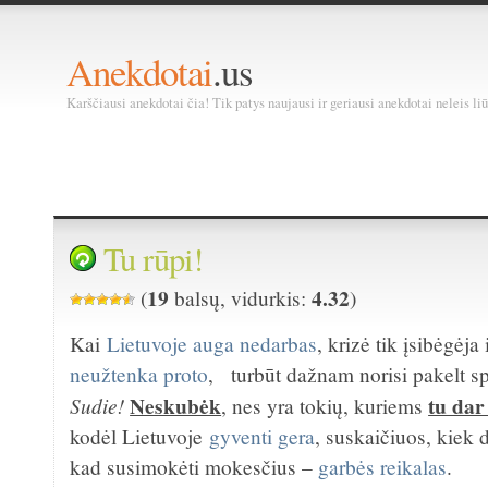
Anekdotai
.us
Karščiausi anekdotai čia! Tik patys naujausi ir geriausi anekdotai neleis liū
Tu rūpi!
19
4.32
(
balsų, vidurkis:
)
Kai
Lietuvoje auga nedarbas
, krizė tik įsibėgėja 
neužtenka proto
, turbūt dažnam norisi pakelt sp
Neskubėk
tu dar
Sudie!
, nes yra tokių, kuriems
kodėl Lietuvoje
gyventi gera
, suskaičiuos, kiek 
kad susimokėti mokesčius –
garbės reikalas
.