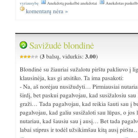
vyriausybę
Anekdotą paskelbė anekdotai
Anekdotas paskelbt
komentarų nėra »
Savižudė blondinė
3
3.00
(
balsų, vidurkis:
)
Blondinė su žiauriai sužalotu pirštu pakliuvo į l
klausinėja, kas gi atsitiko. Ta ima pasakoti:
- Na, aš norėjau nusižudyti… Pirmiausiai nutaria
širdį, bet paskui pagalvojau, kad susižalosiu sau k
graži… Tada pagalvojau, kad reikia šauti sau į b
pagalvojau, kad galiu susižaloti sau lūpas, o jo
nutariau, kad šausiu sau į ausį… Bet tada pagalv
labai stiprus ir todėl užsikimšau kitą ausį pirštu