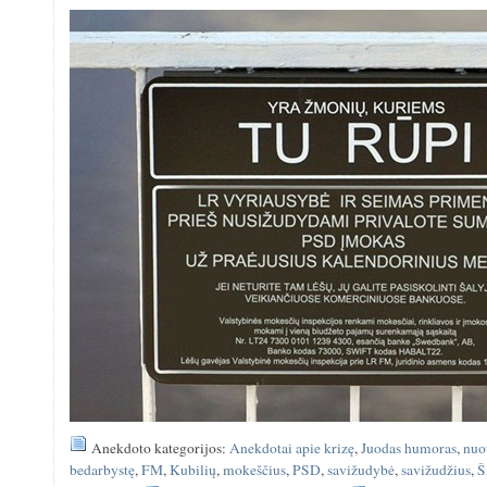
Anekdoto kategorijos:
Anekdotai apie krizę
,
Juodas humoras
,
nuo
bedarbystę
,
FM
,
Kubilių
,
mokeščius
,
PSD
,
savižudybė
,
savižudžius
,
Š