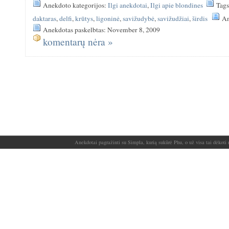
Anekdoto kategorijos:
Ilgi anekdotai
,
Ilgi apie blondines
Tag
daktaras
,
delfi
,
krūtys
,
ligoninė
,
savižudybė
,
savižudžiai
,
širdis
An
Anekdotas paskelbtas: November 8, 2009
komentarų nėra »
Anekdotai pagražinti su Simpla, kurią sukūrė Phu, o už visa tai dėkoti