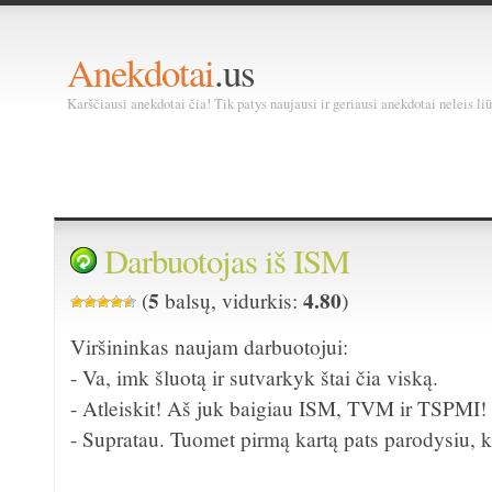
Anekdotai
.us
Karščiausi anekdotai čia! Tik patys naujausi ir geriausi anekdotai neleis liū
Darbuotojas iš ISM
5
4.80
(
balsų, vidurkis:
)
Viršininkas naujam darbuotojui:
- Va, imk šluotą ir sutvarkyk štai čia viską.
- Atleiskit! Aš juk baigiau ISM, TVM ir TSPMI!
- Supratau. Tuomet pirmą kartą pats parodysiu, k