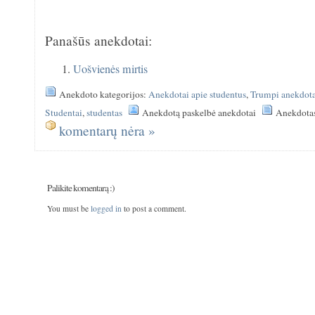
Panašūs anekdotai:
Uošvienės mirtis
Anekdoto kategorijos:
Anekdotai apie studentus
,
Trumpi anekdota
Studentai
,
studentas
Anekdotą paskelbė anekdotai
Anekdotas
komentarų nėra »
Palikite komentarą :)
You must be
logged in
to post a comment.