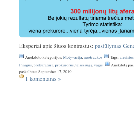
Ekspertai apie šiuos kontrastus:
pasiūlymas Gene
Anekdoto kategorijos:
Motyvacija
,
nuotraukos
Tags:
aferistus
Pinigus
,
prokuratūrą
,
prokurorus
,
teisėsaugą
,
vagis
Anekdotą pas
paskelbtas: September 17, 2010
1 komentaras »