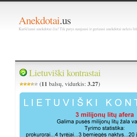
Anekdotai
.us
Karščiausi anekdotai čia! Tik patys naujausi ir geriausi anekdotai neleis liū
Lietuviški kontrastai
11
3.27
(
balsų, vidurkis:
)