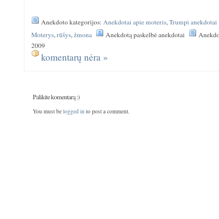
Anekdoto kategorijos:
Anekdotai apie moteris
,
Trumpi anekdotai
Moterys
,
rūšys
,
žmona
Anekdotą paskelbė anekdotai
Anekdo
2009
komentarų nėra »
Palikite komentarą :)
You must be
logged in
to post a comment.