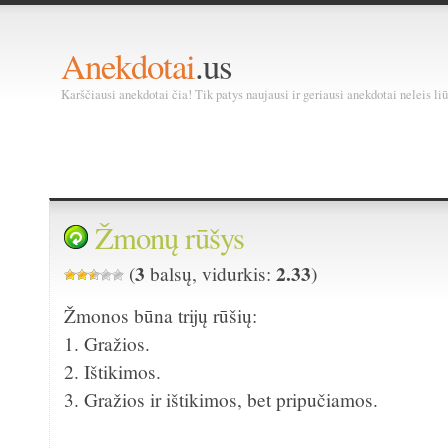
Anekdotai
.us
Karščiausi anekdotai čia! Tik patys naujausi ir geriausi anekdotai neleis liū
Žmonų rūšys
3
2.33
(
balsų, vidurkis:
)
Žmonos būna trijų rūšių:
1. Gražios.
2. Ištikimos.
3. Gražios ir ištikimos, bet pripučiamos.