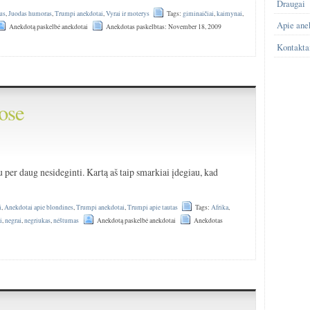
Draugai
us
,
Juodas humoras
,
Trumpi anekdotai
,
Vyrai ir moterys
Tags:
giminaičiai
,
kaimynai
,
Apie ane
Anekdotą paskelbė anekdotai
Anekdotas paskelbtas: November 18, 2009
Kontakta
ose
 per daug nesideginti. Kartą aš taip smarkiai įdegiau, kad
i
,
Anekdotai apie blondines
,
Trumpi anekdotai
,
Trumpi apie tautas
Tags:
Afrika
,
i
,
negrai
,
negriukas
,
nėštumas
Anekdotą paskelbė anekdotai
Anekdotas