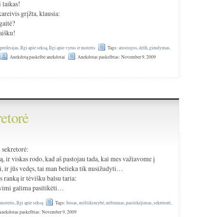
 laikas!
kareivis grįžta, klausia:
gaitė?
aišku!
 profesijas
,
Ilgi apie seksą
,
Ilgi apie vyrus ir moteris
Tags:
atostogos
,
delfi
,
gimdymas
,
Anekdotą paskelbė anekdotai
Anekdotas paskelbtas: November 9, 2009
retorė
 sekretorė:
, ir viskas rodo, kad aš pastojau tada, kai mes važiavome į
, ir jūs vedęs, tai man belieka tik nusižudyti…
 ranką ir tėvišku balsu taria:
tavimi galima pasitikėti…
 moteris
,
Ilgi apie seksą
Tags:
bosas
,
neištikimybė
,
nėštumas
,
pasitikėjimas
,
sekretorė
,
Anekdotas paskelbtas: November 9, 2009