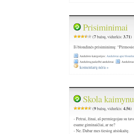
Prisiminimai
7
3.71
(
balsų, vidurkis:
)
Iš blondinės prisiminimų: “Pirmosi
Anekdoto kategorijos:
Anekdotai apie blondin
Anekdotą paskelbė anekdotai
Anekdotas
komentarų nėra »
Skola kaimynu
9
4.56
(
balsų, vidurkis:
)
- Petrai, žinai, aš permiegojau su 
esame giminaičiai, ar ne?
- Ne. Dabar mes tiesiog atsiskaitę.