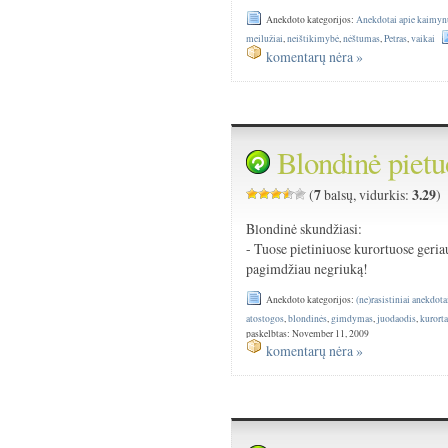
Anekdoto kategorijos:
Anekdotai apie kaimyn
meilužiai
,
neištikimybė
,
nėštumas
,
Petras
,
vaikai
komentarų nėra »
Blondinė pietu
7
3.29
(
balsų, vidurkis:
)
Blondinė skundžiasi:
- Tuose pietiniuose kurortuose geriau
pagimdžiau negriuką!
Anekdoto kategorijos:
(ne)rasistiniai anekdota
atostogos
,
blondinės
,
gimdymas
,
juodaodis
,
kurorta
paskelbtas: November 11, 2009
komentarų nėra »