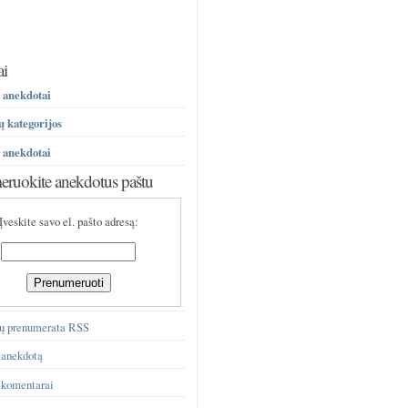
ai
 anekdotai
 kategorijos
 anekdotai
ruokite anekdotus paštu
Įveskite savo el. pašto adresą:
ų prenumerata RSS
 anekdotą
 komentarai