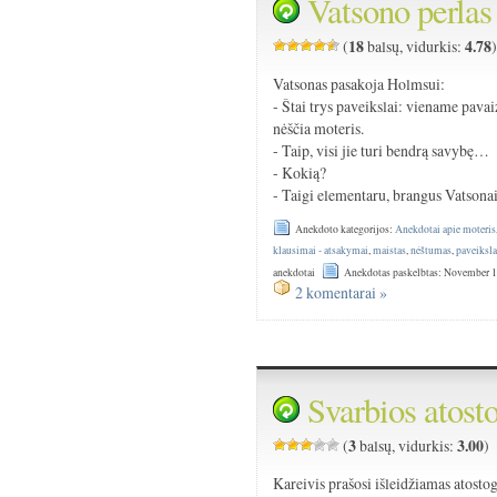
Vatsono perlas 
18
4.78
(
balsų, vidurkis:
Vatsonas pasakoja Holmsui:
- Štai trys paveikslai: viename pava
nėščia moteris.
- Taip, visi jie turi bendrą savybę…
- Kokią?
- Taigi elementaru, brangus Vatsonai:
Anekdoto kategorijos:
Anekdotai apie moteris
klausimai - atsakymai
,
maistas
,
nėštumas
,
paveiksla
anekdotai
Anekdotas paskelbtas: November 1
2 komentarai »
Svarbios atost
3
3.00
(
balsų, vidurkis:
)
Kareivis prašosi išleidžiamas atosto