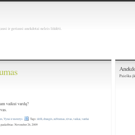
usi ir geriausi anekdotai neleis liūdėti.
Anekdo
tumas
Paieška įk
mam vaikui vardą?
ėvas.
es
,
Vyrai ir moterys
Tags:
delfi
,
draugės
,
nėštumas
,
tėvas
,
vaikai
,
vardai
 paskelbtas: November 26, 2009