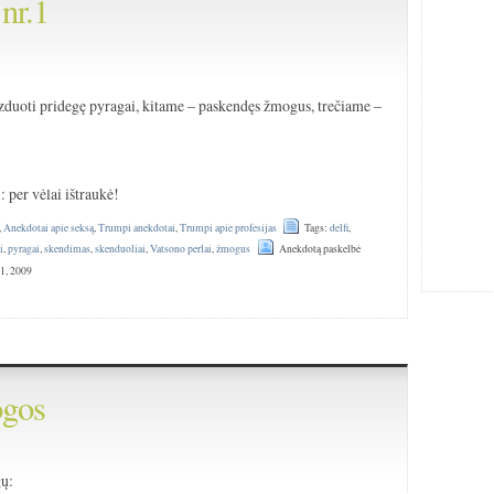
nr.1
)
izduoti pridegę pyragai, kitame – paskendęs žmogus, trečiame –
 per vėlai ištraukė!
,
Anekdotai apie seksą
,
Trumpi anekdotai
,
Trumpi apie profesijas
Tags:
delfi
,
i
,
pyragai
,
skendimas
,
skenduoliai
,
Vatsono perlai
,
žmogus
Anekdotą paskelbė
1, 2009
ogos
gų: