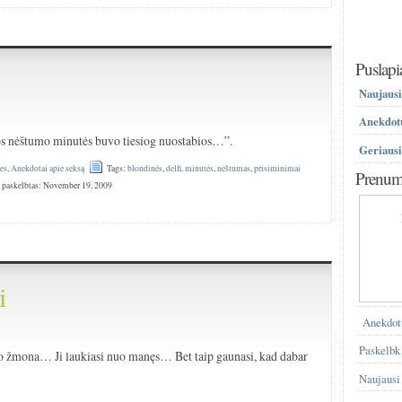
Puslapi
Naujausi
Anekdotų
os nėštumo minutės buvo tiesiog nuostabios…”.
Geriausi
es
,
Anekdotai apie seksą
Tags:
blondinės
,
delfi
,
minutės
,
nėštumas
,
prisiminimai
Prenume
 paskelbtas: November 19, 2009
i
Anekdot
Paskelbk
tavo žmona… Ji laukiasi nuo manęs… Bet taip gaunasi, kad dabar
Naujausi