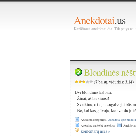
Anekdotai
.us
Karščiausi anekdotai čia! Tik patys nauja
Blondinės nėš
7
3.14
(
balsų, vidurkis:
)
Dvi blondinės kalbasi:
- Žinai, aš laukiuosi!
- Sveikinu, o tu jau sugalvojai būsi
- Ne, kol kas galvoju, kuo vardu jo t
Anekdoto kategorijos:
Anekdotai apie blondin
Anekdotą paskelbė anekdotai
Anekdotas
komentarų nėra »