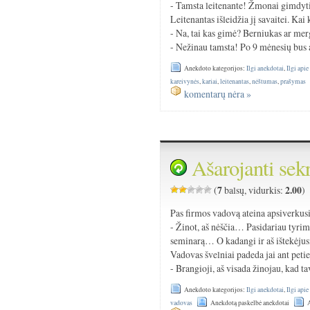
- Tamsta leitenante! Žmonai gimdyti
Leitenantas išleidžia jį savaitei. Kai 
- Na, tai kas gimė? Berniukas ar mer
- Nežinau tamsta! Po 9 mėnesių bus 
Anekdoto kategorijos:
Ilgi anekdotai
,
Ilgi apie
kareivynės
,
kariai
,
leitenantas
,
nėštumas
,
prašymas
komentarų nėra »
Ašarojanti sek
7
2.00
(
balsų, vidurkis:
)
Pas firmos vadovą ateina apsiverkusi
- Žinot, aš nėščia… Pasidariau tyrimą
seminarą… O kadangi ir aš ištekėjusi
Vadovas švelniai padeda jai ant peties
- Brangioji, aš visada žinojau, kad 
Anekdoto kategorijos:
Ilgi anekdotai
,
Ilgi apie
vadovas
Anekdotą paskelbė anekdotai