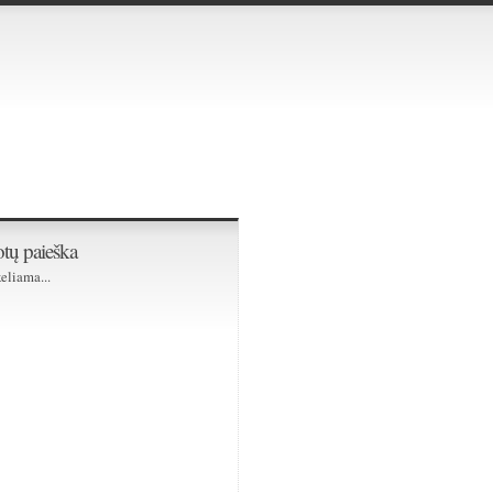
tų paieška
eliama...