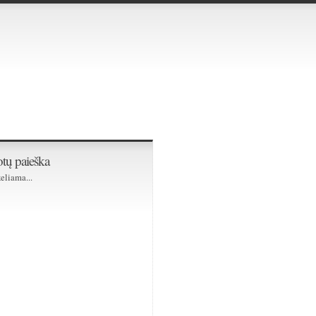
tų paieška
eliama...