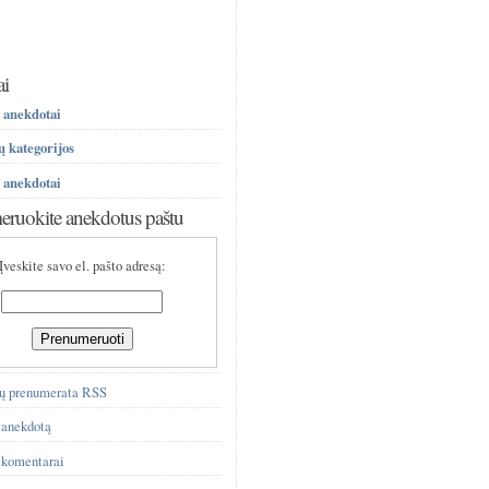
ai
 anekdotai
 kategorijos
 anekdotai
ruokite anekdotus paštu
Įveskite savo el. pašto adresą:
ų prenumerata RSS
 anekdotą
 komentarai