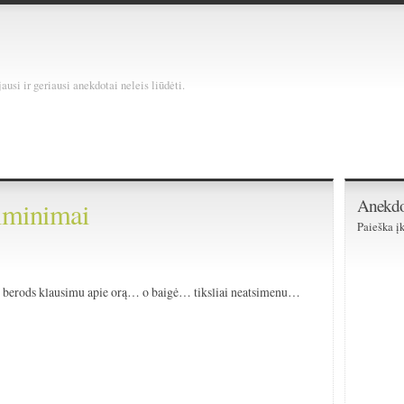
usi ir geriausi anekdotai neleis liūdėti.
Anekdo
siminimai
Paieška įk
… berods klausimu apie orą… o baigė… tiksliai neatsimenu…