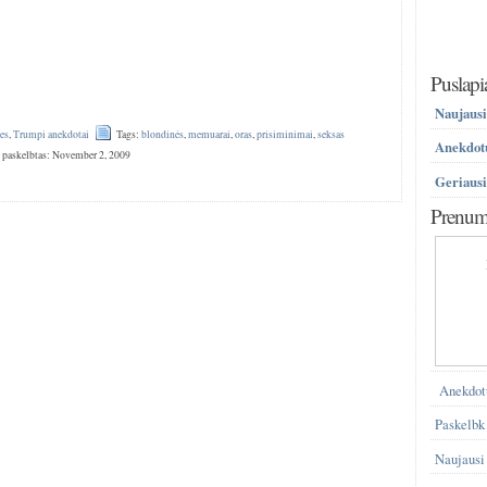
Puslapi
Naujausi
es
,
Trumpi anekdotai
Tags:
blondinės
,
memuarai
,
oras
,
prisiminimai
,
seksas
Anekdotų
 paskelbtas: November 2, 2009
Geriausi
Prenume
Anekdot
Paskelbk
Naujausi