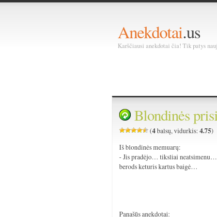
Anekdotai
.us
Karščiausi anekdotai čia! Tik patys nauja
Blondinės pri
4
4.75
(
balsų, vidurkis:
)
Iš blondinės memuarų:
- Jis pradėjo… tiksliai neatsimenu
berods keturis kartus baigė…
Panašūs anekdotai: