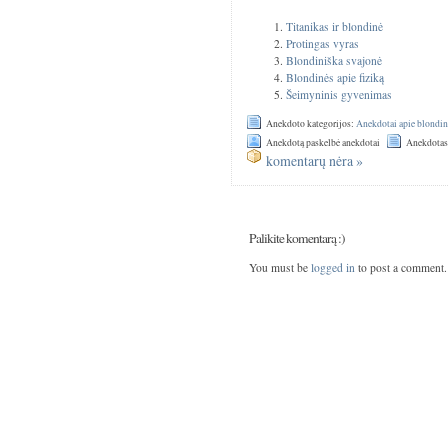
Titanikas ir blondinė
Protingas vyras
Blondiniška svajonė
Blondinės apie fiziką
Šeimyninis gyvenimas
Anekdoto kategorijos:
Anekdotai apie blondin
Anekdotą paskelbė anekdotai
Anekdotas
komentarų nėra »
Palikite komentarą :)
You must be
logged in
to post a comment.