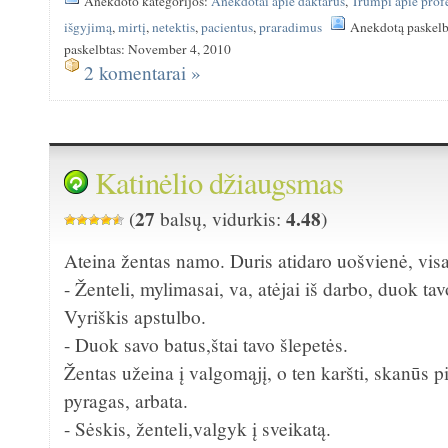
Anekdoto kategorijos:
Anekdotai apie daktarus
,
Trumpi apie profe
išgyjimą
,
mirtį
,
netektis
,
pacientus
,
praradimus
Anekdotą paskelb
paskelbtas: November 4, 2010
2 komentarai »
Katinėlio džiaugsmas
27
4.48
(
balsų, vidurkis:
)
Ateina žentas namo. Duris atidaro uošvienė, visa
- Ženteli, mylimasai, va, atėjai iš darbo, duok ta
Vyriškis apstulbo.
- Duok savo batus,štai tavo šlepetės.
Žentas užeina į valgomąjį, o ten karšti, skanūs pi
pyragas, arbata.
- Sėskis, ženteli,valgyk į sveikatą.