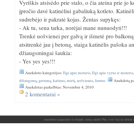
Vyriškis atsisėdo prie stalo, o čia ateina prie jo 
įpročio davė katinėliui gabaliuką kotleto. Katinėl
sudrebėjo ir pakratė kojas. Žentas supykęs:
- Ak tu, sena tarka, norėjai mane nunuodyti!!!
Trenkė uošvienei per galvą ir išmetė pro balkon
atsitrenkė jau į betoną, staiga katinėlis pašoka an
džiaugsmingai šaukia:
- Yes yes yes!!!
Anekdoto kategorijos:
Ilgi apie moteris
,
Ilgi apie vyrus ir moteris
džiaugsmą
,
gerumą
,
katinus
,
mirtį
,
uošvienes
,
žentus
Anekdotą pa
Anekdotas paskelbtas: November 4, 2010
2 komentarai »
Anekdotai pagražinti su Simpla, kurią sukūrė Phu, o už visa tai dėkoti