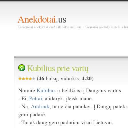
Anekdotai
.us
Karščiausi anekdotai čia! Tik patys naujausi ir geriausi anekdotai neleis liū
Kubilius prie vartų
46
4.20
(
balsų, vidurkis:
)
Numirė
Kubilius
ir beldžiasi į Dangaus vartus.
- Ei,
Petrai
, atidaryk, įleisk mane.
- Na,
Andriuk
, tu ne čia pataikei. Į Dangų pateks 
gero padarė.
- Tai aš daug gero padariau visai Lietuvai.