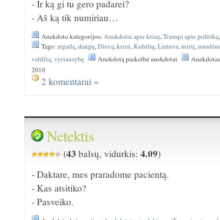
- Ir ką gi tu gero padarei?
- Aš ką tik numiriau…
Anekdoto kategorijos:
Anekdotai apie krizę
,
Trumpi apie politiką
Tags:
atgailą
,
dangų
,
Dievą
,
krizė
,
Kubilių
,
Lietuva
,
mirtį
,
nuodėm
valdžią
,
vyriausybę
Anekdotą paskelbė anekdotai
Anekdotas
2010
2 komentarai »
Netektis
43
4.09
(
balsų, vidurkis:
)
- Daktare, mes praradome pacientą.
- Kas atsitiko?
- Pasveiko.