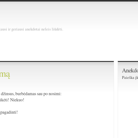
usi ir geriausi anekdotai neleis liūdėti.
Anekdo
imą
Paieška įk
 džinsus, burbėdamas sau po nosimi:
tikėti! Niekuo!
 pagadinti!