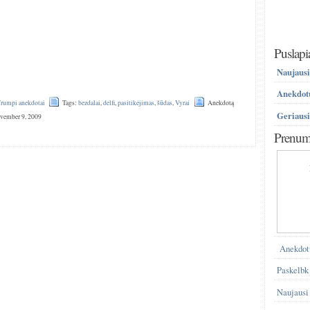
Puslapi
Naujausi
Anekdotų
rumpi anekdotai
Tags:
bezdalai
,
delfi
,
pasitikėjimas
,
šūdas
,
Vyrai
Anekdotą
Geriausi
ovember 9, 2009
Prenume
Anekdot
Paskelbk
Naujausi