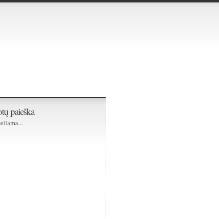
tų paieška
eliama...