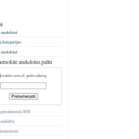
ai
 anekdotai
 kategorijos
 anekdotai
ruokite anekdotus paštu
Įveskite savo el. pašto adresą:
ų prenumerata RSS
 anekdotą
 komentarai