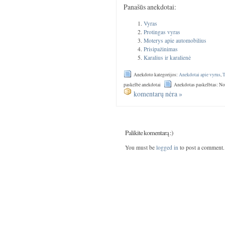
Panašūs anekdotai:
Vyras
Protingas vyras
Moterys apie automobilius
Prisipažinimas
Karalius ir karalienė
Anekdoto kategorijos:
Anekdotai apie vyrus
,
T
paskelbė anekdotai
Anekdotas paskelbtas: N
komentarų nėra »
Palikite komentarą :)
You must be
logged in
to post a comment.