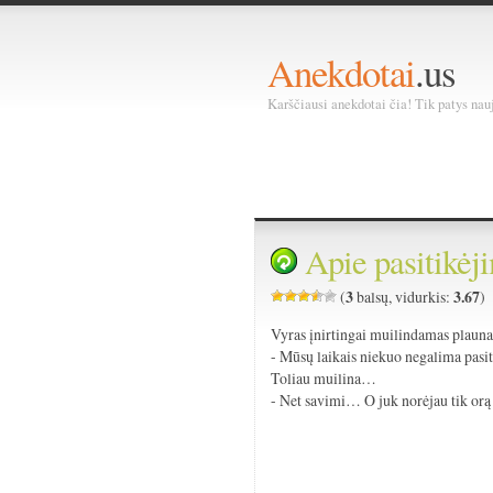
Anekdotai
.us
Karščiausi anekdotai čia! Tik patys nauja
Apie pasitikėj
3
3.67
(
balsų, vidurkis:
)
Vyras įnirtingai muilindamas plauna
- Mūsų laikais niekuo negalima pasi
Toliau muilina…
- Net savimi… O juk norėjau tik orą