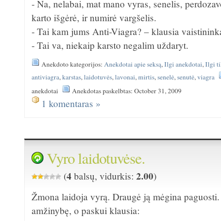
- Na, nelabai, mat mano vyras, senelis, perdozavo
karto išgėrė, ir numirė vargšelis.
- Tai kam jums Anti-Viagra? – klausia vaistinink
- Tai va, niekaip karsto negalim uždaryt.
Anekdoto kategorijos:
Anekdotai apie seksą
,
Ilgi anekdotai
,
Ilgi t
antiviagra
,
karstas
,
laidotuvės
,
lavonai
,
mirtis
,
senelė
,
senutė
,
viagra
anekdotai
Anekdotas paskelbtas: October 31, 2009
1 komentaras »
Vyro laidotuvėse.
4
2.00
(
balsų, vidurkis:
)
Žmona laidoja vyrą. Draugė ją mėgina paguosti. 
amžinybę, o paskui klausia: