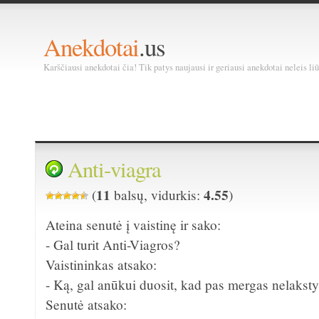
Anekdotai
.us
Karščiausi anekdotai čia! Tik patys naujausi ir geriausi anekdotai neleis liū
Anti-viagra
11
4.55
(
balsų, vidurkis:
)
Ateina senutė į vaistinę ir sako:
- Gal turit Anti-Viagros?
Vaistininkas atsako:
- Ką, gal anūkui duosit, kad pas mergas nelakst
Senutė atsako: