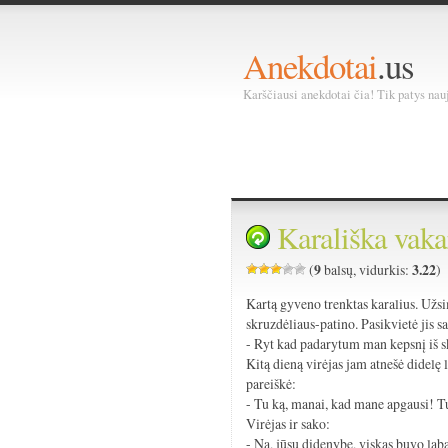
Anekdotai
.us
Karščiausi anekdotai čia! Tik patys nauja
Karališka vaka
9
3.22
(
balsų, vidurkis:
)
Kartą gyveno trenktas karalius. Užsim
skruzdėliaus-patino. Pasikvietė jis s
- Ryt kad padarytum man kepsnį iš sk
Kitą dieną virėjas jam atnešė didelę
pareiškė:
- Tu ką, manai, kad mane apgausi! Tu
Virėjas ir sako:
- Na, jūsų didenybe, viskas buvo laba