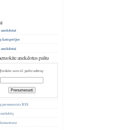
ai
 anekdotai
 kategorijos
 anekdotai
ruokite anekdotus paštu
Įveskite savo el. pašto adresą:
ų prenumerata RSS
 anekdotą
 komentarai