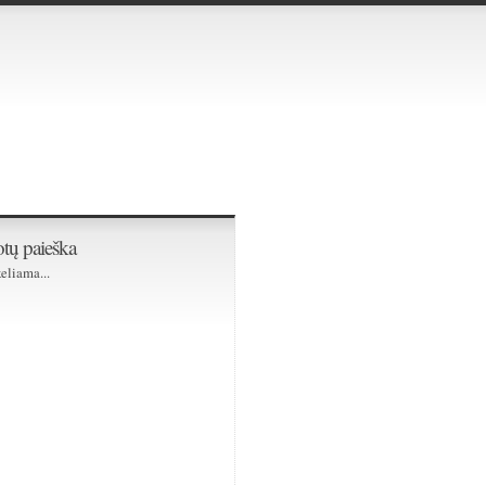
tų paieška
eliama...