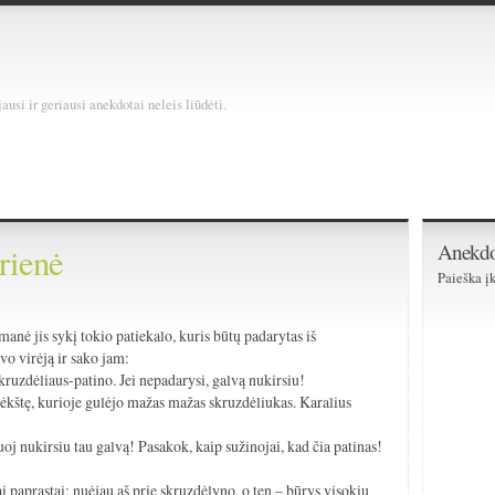
usi ir geriausi anekdotai neleis liūdėti.
Anekdo
rienė
Paieška įk
anė jis sykį tokio patiekalo, kuris būtų padarytas iš
avo virėją ir sako jam:
ruzdėliaus-patino. Jei nepadarysi, galvą nukirsiu!
 lėkštę, kurioje gulėjo mažas mažas skruzdėliukas. Karalius
oj nukirsiu tau galvą! Pasakok, kaip sužinojai, kad čia patinas!
i paprastai: nuėjau aš prie skruzdėlyno, o ten – būrys visokių