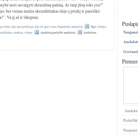
enybė nori suvalgyti skruzdiną-patiną. Ar tarp jūsų toks yra?”
, bet vienas mažas skruzdėliukas išėjo į priekį ir pareiškė:
”. Va jį aš ir iškepiau.
Puslapi
e gyvūnus
,
Ilgi apie profesijas
,
Ilgi tik apie vyrus
,
Nepadorūs anekdotai
Tags:
čiulpti.
,
Naujausi
uzdėliukas
,
trenktas
,
virėjas
Anekdotą paskelbė anekdotai
Anekdotas
Anekdotų
Geriausi
Prenume
Anekdot
Paskelbk
Naujausi