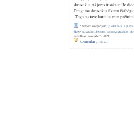
skruzdžių. Aš joms ir sakau: “Jo did
Dauguma skruzdžių iškarto išsibėgiojo
“Tegu tas tavo karalius man pačiulpia!
Anekdoto kategorijos:
Ilgi anekdotai
,
Ilgi api
didenybė
,
karalius
,
kepsnys
,
patinas
,
skruzdėlės
,
skr
paskelbtas: November 5, 2009
komentarų nėra »