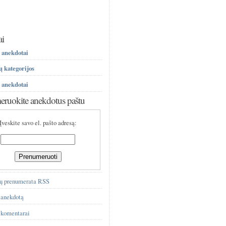
ai
 anekdotai
 kategorijos
 anekdotai
ruokite anekdotus paštu
Įveskite savo el. pašto adresą:
ų prenumerata RSS
 anekdotą
 komentarai