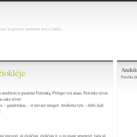
usi ir geriausi anekdotai neleis liūdėti.
Anekdo
ioklėje
Paieška įk
s medžioti ir pasiėmė Petriuką. Prilupo visi alaus. Petriuko tėvas
as sako tėvui:
ko, – gandriukas, – ir nuvarė miegot. Atsikelia ryte – žiūri, kad
:
ai miegoti, aš gloščiau, gloščiau jį, o jis mane apspjovė, tada aš