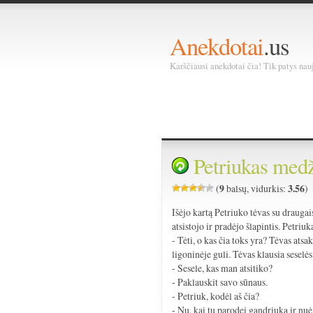
Anekdotai
.us
Karščiausi anekdotai čia! Tik patys nauja
Petriukas medž
9
3.56
(
balsų, vidurkis:
)
Išėjo kartą Petriuko tėvas su draugai
atsistojo ir pradėjo šlapintis. Petriuk
- Tėti, o kas čia toks yra? Tėvas atsa
ligoninėje guli. Tėvas klausia seselės
- Sesele, kas man atsitiko?
- Paklauskit savo sūnaus.
- Petriuk, kodėl aš čia?
- Nu, kai tu parodei gandriuką ir nuėj