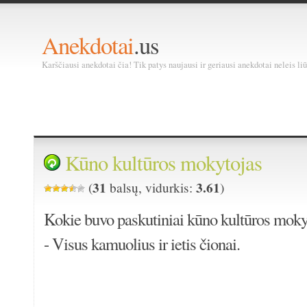
Anekdotai
.us
Karščiausi anekdotai čia! Tik patys naujausi ir geriausi anekdotai neleis liū
Kūno kultūros mokytojas
31
3.61
(
balsų, vidurkis:
)
Kokie buvo paskutiniai kūno kultūros moky
- Visus kamuolius ir ietis čionai.