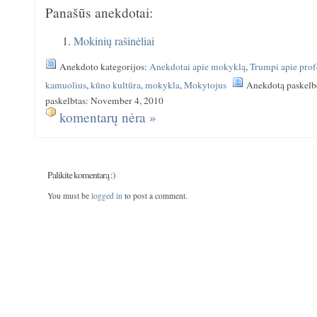
Panašūs anekdotai:
Mokinių rašinėliai
Anekdoto kategorijos:
Anekdotai apie mokyklą
,
Trumpi apie prof
kamuolius
,
kūno kultūra
,
mokykla
,
Mokytojus
Anekdotą paskelb
paskelbtas: November 4, 2010
komentarų nėra »
Palikite komentarą :)
You must be
logged in
to post a comment.