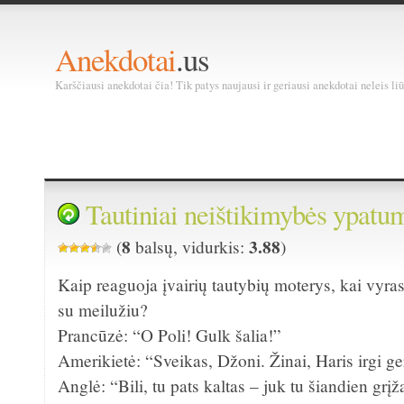
Anekdotai
.us
Karščiausi anekdotai čia! Tik patys naujausi ir geriausi anekdotai neleis liū
Tautiniai neištikimybės ypatu
8
3.88
(
balsų, vidurkis:
)
Kaip reaguoja įvairių tautybių moterys, kai vyra
su meilužiu?
Prancūzė: “O Poli! Gulk šalia!”
Amerikietė: “Sveikas, Džoni. Žinai, Haris irgi ge
Anglė: “Bili, tu pats kaltas – juk tu šiandien grį