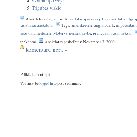
Skalbinių dėžėje
Trigubas viskio
Anekdoto kategorijos:
Anekdotai apie seksą
,
Ilgi anekdotai
,
Ilgi 
rasistiniai anekdotai
Tags:
amerikiečiai
,
anglai
,
delfi
,
impotentas
,
lietuviai
,
meilužiai
,
Moterys
,
neištikimybė
,
prancūzai
,
rusai
,
seksas
anekdotai
Anekdotas paskelbtas: November 3, 2009
komentarų nėra »
Palikite komentarą :)
You must be
logged in
to post a comment.