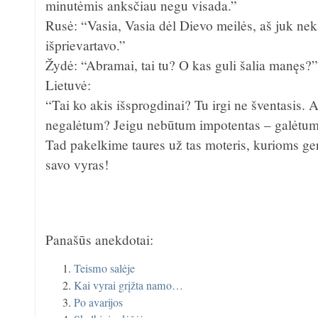
minutėmis anksčiau negu visada.”
Rusė: “Vasia, Vasia dėl Dievo meilės, aš juk nek
išprievartavo.”
Žydė: “Abramai, tai tu? O kas guli šalia manęs?
Lietuvė:
“Tai ko akis išsprogdinai? Tu irgi ne šventasis. A
negalėtum? Jeigu nebūtum impotentas – galėtum
Tad pakelkime taures už tas moteris, kurioms ger
savo vyras!
Panašūs anekdotai:
Teismo salėje
Kai vyrai grįžta namo…
Po avarijos