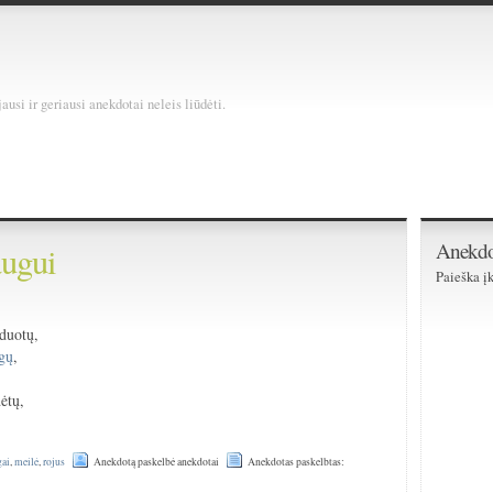
usi ir geriausi anekdotai neleis liūdėti.
Anekdo
augui
Paieška įk
šduotų,
igų
,
ėtų,
gai
,
meilė
,
rojus
Anekdotą paskelbė anekdotai
Anekdotas paskelbtas: