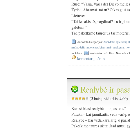
Rusė: “Vasia, Vasia dėl Dievo meilės,
Žydė: “Abramai, tai tu? O kas guli š
Lietuvė:
“Tai ko akis išsprogdinai? Tu irgi n
galėtum.”
Tad pakelkime taures už tas moteris,
Anekdoto kategorijos:
Anekdotai apie seksą
,
I
anglai
,
delfi
,
impotentas
,
klausimai - atsakymai
,
liet
anekdotai
Anekdotas paskelbtas: November 3
komentarų nėra »
Realybė ir pas
3
4.00
(
balsų, vidurkis:
)
Kuo skiriasi realybė nuo pasakos?
Pasaka – kai jaunikaitis veda varlę, o
Realybė – kai veda karalaitę, o paaišk
Pakelkime taures už tai, kad mūsų g