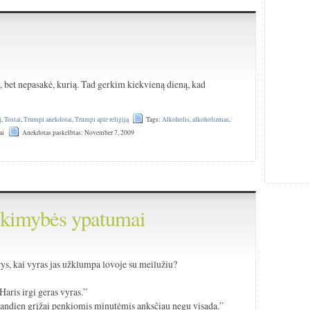
ą, bet nepasakė, kurią. Tad gerkim kiekvieną dieną, kad
į
,
Tostai
,
Trumpi anekdotai
,
Trumpi apie religiją
Tags:
Alkoholis
,
alkoholizmas
,
ai
Anekdotas paskelbtas: November 7, 2009
tikimybės ypatumai
ys, kai vyras jas užklumpa lovoje su meilužiu?
Haris irgi geras vyras.”
u šiandien grįžai penkiomis minutėmis anksčiau negu visada.”