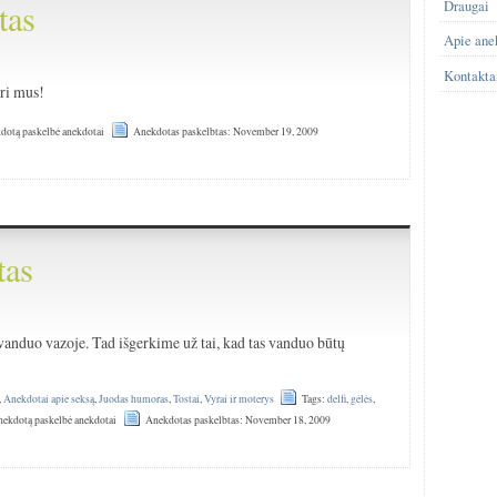
tas
Draugai
Apie ane
Kontakta
uri mus!
dotą paskelbė anekdotai
Anekdotas paskelbtas: November 19, 2009
tas
)
 vanduo vazoje. Tad išgerkime už tai, kad tas vanduo būtų
,
Anekdotai apie seksą
,
Juodas humoras
,
Tostai
,
Vyrai ir moterys
Tags:
delfi
,
gėlės
,
ekdotą paskelbė anekdotai
Anekdotas paskelbtas: November 18, 2009