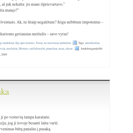
 aš juk nekalta: jis mane išprievartavo.”
alia manęs?”
e šventasis. Ak, tu šitaip negalėtum? Jeigu nebūtum impotentas –
 kurioms geriausias meilužis – savo vyras!
lgi anekdotai
,
Ilgi apie moteris
,
Tostai
,
ne-rasistiniai anekdotai
Tags:
amerikiečiai
,
uviai
,
meilužiai
,
Moterys
,
neištikimybė
,
prancūzai
,
rusai
,
seksas
Anekdotą paskelbė
, 2009
aka
 ji po vestuvių tampa karalaite.
ėja, jog ji lovoje besanti šalta varlė.
yvenimas būtų panašus į pasaką.