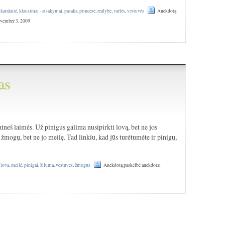
,
karalaitė
,
klausimai - atsakymai
,
pasaka
,
princesė
,
realybė
,
varlės
,
vestuvės
Anekdotą
ovember 3, 2009
as
atneš laimės. Už pinigus galima nusipirkti lovą, bet ne jos
žmogų, bet ne jo meilę. Tad linkiu, kad jūs turėtumėte ir pinigų,
,
lova
,
meilė
,
pinigai
,
šiluma
,
vestuvės
,
žmogus
Anekdotą paskelbė anekdotai