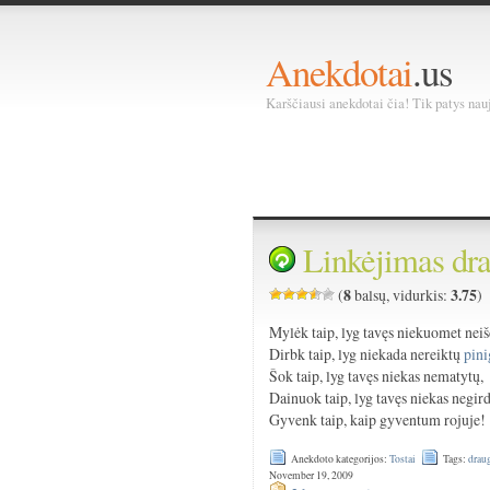
Anekdotai
.us
Karščiausi anekdotai čia! Tik patys nauja
Linkėjimas dr
8
3.75
(
balsų, vidurkis:
)
Mylėk taip, lyg tavęs niekuomet nei
Dirbk taip, lyg niekada nereiktų
pin
Šok taip, lyg tavęs niekas nematytų,
Dainuok taip, lyg tavęs niekas negird
Gyvenk taip, kaip gyventum rojuje!
Anekdoto kategorijos:
Tostai
Tags:
drau
November 19, 2009