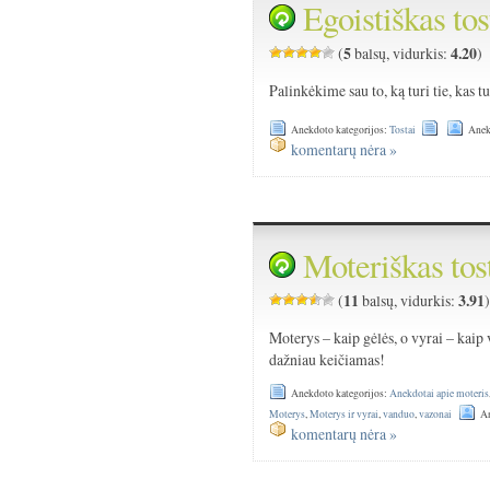
Egoistiškas tos
5
4.20
(
balsų, vidurkis:
)
Palinkėkime sau to, ką turi tie, kas t
Anekdoto kategorijos:
Tostai
Anek
komentarų nėra »
Moteriškas tos
11
3.91
(
balsų, vidurkis:
Moterys – kaip gėlės, o vyrai – kaip
dažniau keičiamas!
Anekdoto kategorijos:
Anekdotai apie moteris
Moterys
,
Moterys ir vyrai
,
vanduo
,
vazonai
An
komentarų nėra »