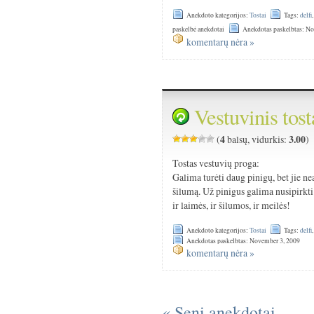
Anekdoto kategorijos:
Tostai
Tags:
delfi
paskelbė anekdotai
Anekdotas paskelbtas: N
komentarų nėra »
Vestuvinis tost
4
3.00
(
balsų, vidurkis:
)
Tostas vestuvių proga:
Galima turėti daug pinigų, bet jie ne
šilumą. Už pinigus galima nusipirkti 
ir laimės, ir šilumos, ir meilės!
Anekdoto kategorijos:
Tostai
Tags:
delfi
Anekdotas paskelbtas: November 3, 2009
komentarų nėra »
« Seni anekdotai