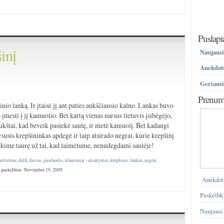
Puslapi
inį
Naujausi
Anekdotų
)
Geriausi
Prenume
nio lanką. Ir įtaisė jį ant paties aukščiausio kalno. Lankas buvo
įmesti į jį kamuolio. Bet kartą vienas narsus lietuvis įsibėgėjo,
aukštai, kad beveik pasiekė saulę, ir metė kamuolį. Bet kadangi
arsusis krepšininkas apdegė ir taip atsirado negrai, kurie krepšinį
erkime taurę už tai, kad laimėtume, nenudegdami saulėje!
holizmas
,
delfi
,
dievas
,
juodaodis
,
klausimai - atsakymai
,
krepšinis
,
lankas
,
negrai
 paskelbtas: November 19, 2009
Anekdot
Paskelbk
Naujausi