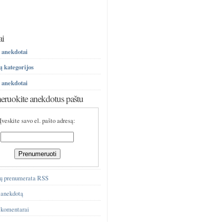
ai
 anekdotai
 kategorijos
 anekdotai
ruokite anekdotus paštu
Įveskite savo el. pašto adresą:
ų prenumerata RSS
 anekdotą
 komentarai