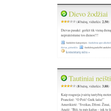
Dievo žodžiai
4
2.50
(
balsų, vidurkis:
)
Dievas pasakė: gerkit tik vieną dien
nepraleistume tos dienos!!!
Anekdoto kategorijos:
Anekdotai apie alkohol
dievas
,
girtuoklis
Anekdotą paskelbė anekdot
komentarų nėra »
Tautiniai neiš
8
3.88
(
balsų, vidurkis:
)
Kaip reaguoja įvairių tautybių moter
Prancūzė: “O Poli! Gulk šalia!”
Amerikietė: “Sveikas, Džoni. Žinai, 
Anglė: “Bili, tu pats kaltas – juk t