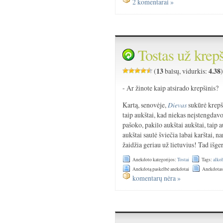
2 komentarai »
Tostas už krepš
13
4.38
(
balsų, vidurkis:
- Ar žinote kaip atsirado krepšinis?
Kartą, senovėje,
Dievas
sukūrė krepši
taip aukštai, kad niekas neįstengdavo 
pašoko, pakilo aukštai aukštai, taip 
aukštai saulė šviečia labai karštai, n
žaidžia geriau už lietuvius! Tad išg
Anekdoto kategorijos:
Tostai
Tags:
alko
Anekdotą paskelbė anekdotai
Anekdotas
komentarų nėra »