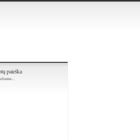
tų paieška
eliama...