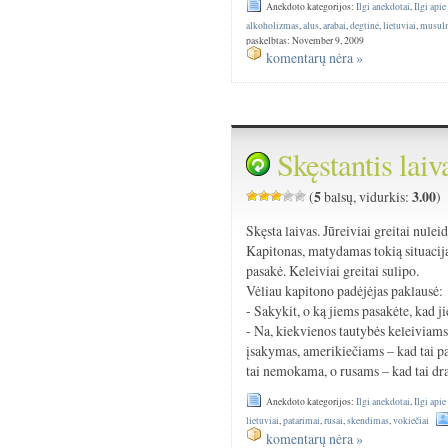
Anekdoto kategorijos:
Ilgi anekdotai
,
Ilgi apie
alkoholizmas
,
alus
,
arabai
,
degtinė
,
lietuviai
,
musul
paskelbtas: November 9, 2009
komentarų nėra »
Skęstantis laiv
5
3.00
(
balsų, vidurkis:
)
Skęsta laivas. Jūreiviai greitai nuleid
Kapitonas, matydamas tokią situaciją
pasakė. Keleiviai greitai sulipo.
Vėliau kapitono padėjėjas paklausė:
- Sakykit, o ką jiems pasakėte, kad j
- Na, kiekvienos tautybės keleiviams
įsakymas, amerikiečiams – kad tai pa
tai nemokama, o rusams – kad tai d
Anekdoto kategorijos:
Ilgi anekdotai
,
Ilgi apie
lietuviai
,
patarimai
,
rusai
,
skendimas
,
vokiečiai
komentarų nėra »