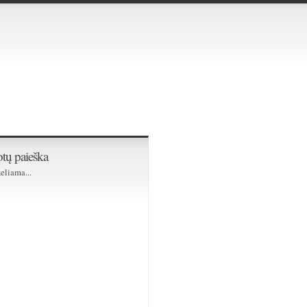
tų paieška
eliama...