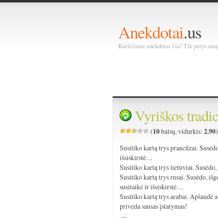
Anekdotai
.us
Karščiausi anekdotai čia! Tik patys nauja
Vyriškos tradic
10
2.90
(
balsų, vidurkis:
Susitiko kartą trys prancūzai. Susėdo,
išsiskirstė…
Susitiko kartą trys lietuviai. Susėdo,
Susitiko kartą trys rusai. Susėdo, iš
susitaikė ir išsiskirstė…
Susitiko kartą trys arabai. Apšaudė 
priveda sausas įstatymas!