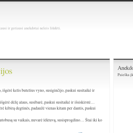
usi ir geriausi anekdotai neleis liūdėti.
Anekdo
ijos
Paieška įk
)
 išgėrė kelis butelius vyno, susiginčijo, paskui susitaikė ir
 išgėrė dėžę alaus, susibarė, paskui susitaikė ir išsiskirstė…
gėrė kibirą degtinės, padaužė vienas kitam per dantis, paskui
autobusą su vaikais, nuvarė lėktuvą, susisprogdino… Štai iki ko