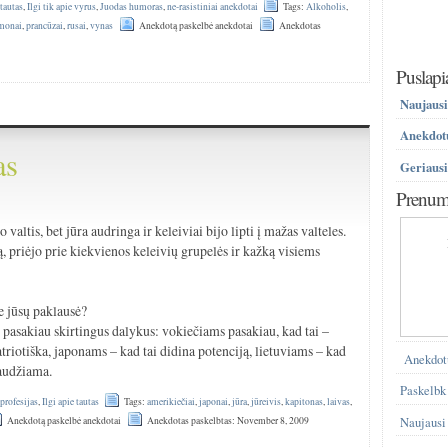
 tautas
,
Ilgi tik apie vyrus
,
Juodas humoras
,
ne-rasistiniai anekdotai
Tags:
Alkoholis
,
monai
,
prancūzai
,
rusai
,
vynas
Anekdotą paskelbė anekdotai
Anekdotas
Puslapi
Naujausi
Anekdotų
as
Geriausi
Prenume
o valtis, bet jūra audringa ir keleiviai bijo lipti į mažas valteles.
, priėjo prie kiekvienos keleivių grupelės ir kažką visiems
ie jūsų paklausė?
 pasakiau skirtingus dalykus: vokiečiams pasakiau, kad tai –
triotiška, japonams – kad tai didina potenciją, lietuviams – kad
Anekdot
raudžiama.
Paskelbk
 profesijas
,
Ilgi apie tautas
Tags:
amerikiečiai
,
japonai
,
jūra
,
jūreivis
,
kapitonas
,
laivas
,
Anekdotą paskelbė anekdotai
Anekdotas paskelbtas: November 8, 2009
Naujausi