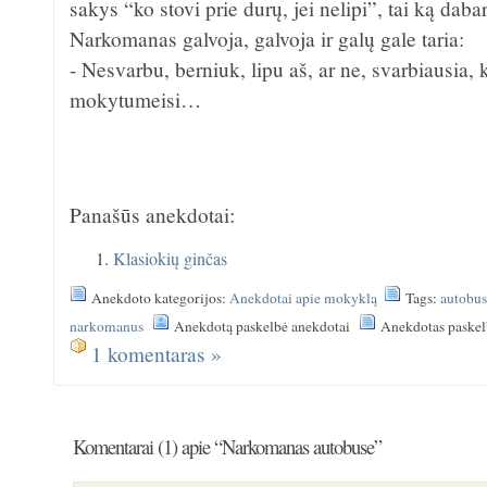
sakys “ko stovi prie durų, jei nelipi”, tai ką daba
Narkomanas galvoja, galvoja ir galų gale taria:
- Nesvarbu, berniuk, lipu aš, ar ne, svarbiausia, 
mokytumeisi…
Panašūs anekdotai:
Klasiokių ginčas
Anekdoto kategorijos:
Anekdotai apie mokyklą
Tags:
autobus
narkomanus
Anekdotą paskelbė anekdotai
Anekdotas paskel
1 komentaras »
Komentarai (1) apie “Narkomanas autobuse”