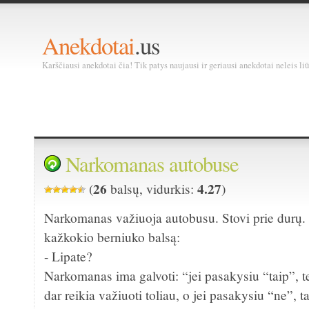
Anekdotai
.us
Karščiausi anekdotai čia! Tik patys naujausi ir geriausi anekdotai neleis liū
Narkomanas autobuse
26
4.27
(
balsų, vidurkis:
)
Narkomanas važiuoja autobusu. Stovi prie durų. I
kažkokio berniuko balsą:
- Lipate?
Narkomanas ima galvoti: “jei pasakysiu “taip”, te
dar reikia važiuoti toliau, o jei pasakysiu “ne”, t