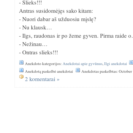
- Slieks!!!
Antras susidomėjęs sako kitam:
- Nuori dabar aš užduosiu mįslę?
- Nu klausk…
- Ilgs, raudonas ir po žeme gyven. Pirma raide 
- Nežinau…
- Ontras slieks!!!
Anekdoto kategorijos:
Anekdotai apie gyvūnus
,
Ilgi anekdotai
Anekdotą paskelbė anekdotai
Anekdotas paskelbtas: October
2 komentarai »