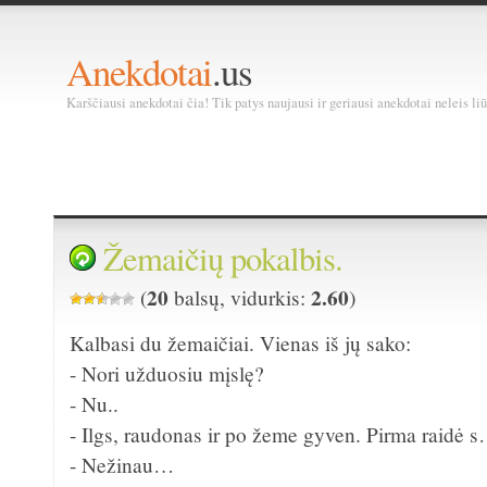
Anekdotai
.us
Karščiausi anekdotai čia! Tik patys naujausi ir geriausi anekdotai neleis liū
Žemaičių pokalbis.
20
2.60
(
balsų, vidurkis:
)
Kalbasi du žemaičiai. Vienas iš jų sako:
- Nori užduosiu mįslę?
- Nu..
- Ilgs, raudonas ir po žeme gyven. Pirma raidė 
- Nežinau…