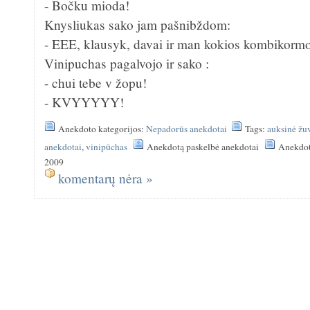
- Bočku mioda!
Knysliukas sako jam pašnibždom:
- EEE, klausyk, davai ir man kokios kombikorm
Vinipuchas pagalvojo ir sako :
- chui tebe v žopu!
- KVYYYYY!
Anekdoto kategorijos:
Nepadorūs anekdotai
Tags:
auksinė žu
anekdotai
,
vinipūchas
Anekdotą paskelbė anekdotai
Anekdot
2009
komentarų nėra »