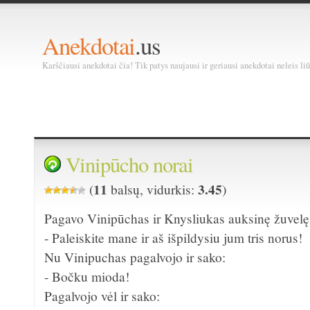
Anekdotai
.us
Karščiausi anekdotai čia! Tik patys naujausi ir geriausi anekdotai neleis liū
Vinipūcho norai
11
3.45
(
balsų, vidurkis:
)
Pagavo Vinipūchas ir Knysliukas auksinę žuvelę
- Paleiskite mane ir aš išpildysiu jum tris norus!
Nu Vinipuchas pagalvojo ir sako:
- Bočku mioda!
Pagalvojo vėl ir sako: