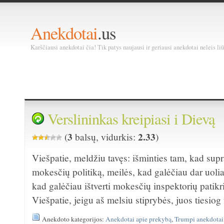
Anekdotai
.us
Karščiausi anekdotai čia! Tik patys naujausi ir geriausi anekdotai neleis liū
Verslininkas kreipiasi i Dievą
3
2.33
(
balsų, vidurkis:
)
Viešpatie, meldžiu tavęs: išminties tam, kad supr
mokesčių politiką, meilės, kad galėčiau dar uoliau
kad galėčiau ištverti mokesčių inspektorių patik
Viešpatie, jeigu aš melsiu stiprybės, juos tiesi
Anekdoto kategorijos:
Anekdotai apie prekybą
,
Trumpi anekdotai