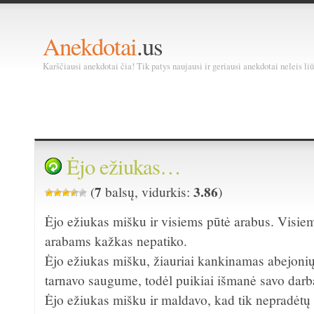
Anekdotai
.us
Karščiausi anekdotai čia! Tik patys naujausi ir geriausi anekdotai neleis liū
Ėjo ežiukas…
7
3.86
(
balsų, vidurkis:
)
Ėjo ežiukas mišku ir visiems pūtė arabus. Visie
arabams kažkas nepatiko.
Ėjo ežiukas mišku, žiauriai kankinamas abejoni
tarnavo saugume, todėl puikiai išmanė savo darb
Ėjo ežiukas mišku ir maldavo, kad tik nepradėtų ly