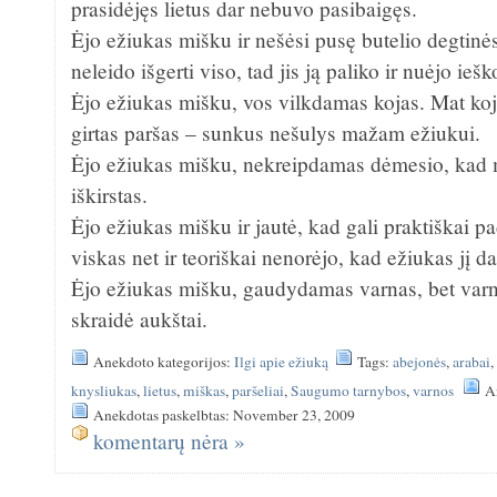
prasidėjęs lietus dar nebuvo pasibaigęs.
Ėjo ežiukas mišku ir nešėsi pusę butelio degtinė
neleido išgerti viso, tad jis ją paliko ir nuėjo iešk
Ėjo ežiukas mišku, vos vilkdamas kojas. Mat ko
girtas paršas – sunkus nešulys mažam ežiukui.
Ėjo ežiukas mišku, nekreipdamas dėmesio, kad 
iškirstas.
Ėjo ežiukas mišku ir jautė, kad gali praktiškai pa
viskas net ir teoriškai nenorėjo, kad ežiukas jį da
Ėjo ežiukas mišku, gaudydamas varnas, bet varn
skraidė aukštai.
Anekdoto kategorijos:
Ilgi apie ežiuką
Tags:
abejonės
,
arabai
knysliukas
,
lietus
,
miškas
,
paršeliai
,
Saugumo tarnybos
,
varnos
A
Anekdotas paskelbtas: November 23, 2009
komentarų nėra »