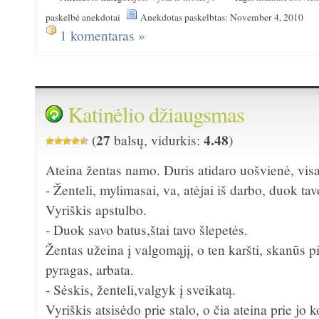
paskelbė anekdotai
Anekdotas paskelbtas: November 4, 2010
1 komentaras »
Katinėlio džiaugsmas
27
4.48
(
balsų, vidurkis:
)
Ateina žentas namo. Duris atidaro uošvienė, visa
- Ženteli, mylimasai, va, atėjai iš darbo, duok ta
Vyriškis apstulbo.
- Duok savo batus,štai tavo šlepetės.
Žentas užeina į valgomąjį, o ten karšti, skanūs pi
pyragas, arbata.
- Sėskis, ženteli,valgyk į sveikatą.
Vyriškis atsisėdo prie stalo, o čia ateina prie jo 