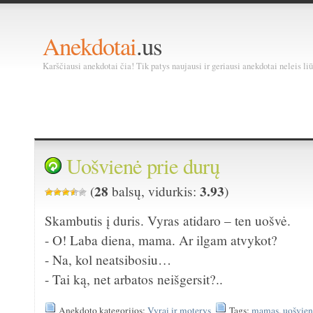
Anekdotai
.us
Karščiausi anekdotai čia! Tik patys naujausi ir geriausi anekdotai neleis liū
Uošvienė prie durų
28
3.93
(
balsų, vidurkis:
)
Skambutis į duris. Vyras atidaro – ten uošvė.
- O! Laba diena, mama. Ar ilgam atvykot?
- Na, kol neatsibosiu…
- Tai ką, net arbatos neišgersit?..
Anekdoto kategorijos:
Vyrai ir moterys
Tags:
mamas
,
uošvien