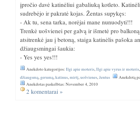
įpročio davė katinėliui gabaliuką kotleto. Katinėl
sudrebėjo ir pakratė kojas. Žentas supykęs:
- Ak tu, sena tarka, norėjai mane nunuodyti!!!
Trenkė uošvienei per galvą ir išmetė pro balkon
atsitrenkė jau į betoną, staiga katinėlis pašoka an
džiaugsmingai šaukia:
- Yes yes yes!!!
Anekdoto kategorijos:
Ilgi apie moteris
,
Ilgi apie vyrus ir moteris
džiaugsmą
,
gerumą
,
katinus
,
mirtį
,
uošvienes
,
žentus
Anekdotą pa
Anekdotas paskelbtas: November 4, 2010
2 komentarai »