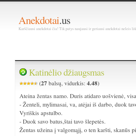
Anekdotai
.us
Karščiausi anekdotai čia! Tik patys naujausi ir geriausi anekdotai neleis liū
Katinėlio džiaugsmas
27
4.48
(
balsų, vidurkis:
)
Ateina žentas namo. Duris atidaro uošvienė, visa
- Ženteli, mylimasai, va, atėjai iš darbo, duok ta
Vyriškis apstulbo.
- Duok savo batus,štai tavo šlepetės.
Žentas užeina į valgomąjį, o ten karšti, skanūs pi