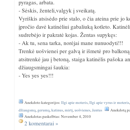
pyragas, arbata.
- Sėskis, ženteli,valgyk į sveikatą.
Vyriškis atsisėdo prie stalo, o čia ateina prie jo 
įpročio davė katinėliui gabaliuką kotleto. Katinėl
sudrebėjo ir pakratė kojas. Žentas supykęs:
- Ak tu, sena tarka, norėjai mane nunuodyti!!!
Trenkė uošvienei per galvą ir išmetė pro balkon
atsitrenkė jau į betoną, staiga katinėlis pašoka an
džiaugsmingai šaukia:
- Yes yes yes!!!
Anekdoto kategorijos:
Ilgi apie moteris
,
Ilgi apie vyrus ir moteris
džiaugsmą
,
gerumą
,
katinus
,
mirtį
,
uošvienes
,
žentus
Anekdotą pa
Anekdotas paskelbtas: November 4, 2010
2 komentarai »