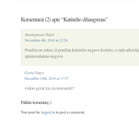
Komentarai (2) apie “Katinėlio džiaugsmas”
Anonymous
Says:
November 4th, 2010 at 12:26
Pradžia ne tokia, iš pradžių katinėlis negavo kotleto, o tada atkerši
apsimesdamas negyvu
Greta
Says:
December 10th, 2010 at 17:57
viskas gerai ka cia nusisneki?
Palikite komentarą :)
You must be
logged in
to post a comment.