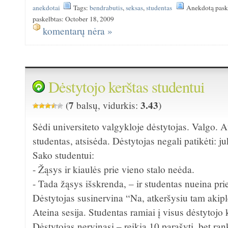
anekdotai
Tags:
bendrabutis
,
seksas
,
studentas
Anekdotą pask
paskelbtas: October 18, 2009
komentarų nėra »
Dėstytojo kerštas studentui
7
3.43
(
balsų, vidurkis:
)
Sėdi universiteto valgykloje dėstytojas. Valgo. At
studentas, atsisėda. Dėstytojas negali patikėti: ju
Sako studentui:
- Žąsys ir kiaulės prie vieno stalo neėda.
- Tada žąsys išskrenda, – ir studentas nueina prie
Dėstytojas susinervina “Na, atkeršysiu tam akiplė
Ateina sesija. Studentas ramiai į visus dėstytojo
Dėstytojas nervinasi – reikia 10 parašyti, bet ra