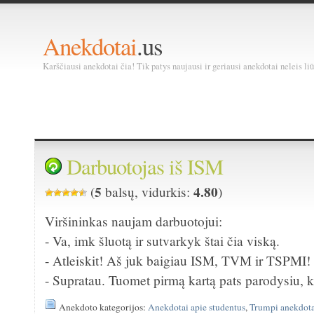
Anekdotai
.us
Karščiausi anekdotai čia! Tik patys naujausi ir geriausi anekdotai neleis liū
Darbuotojas iš ISM
5
4.80
(
balsų, vidurkis:
)
Viršininkas naujam darbuotojui:
- Va, imk šluotą ir sutvarkyk štai čia viską.
- Atleiskit! Aš juk baigiau ISM, TVM ir TSPMI!
- Supratau. Tuomet pirmą kartą pats parodysiu, k
Anekdoto kategorijos:
Anekdotai apie studentus
,
Trumpi anekdota