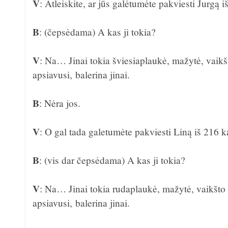
V
: Atleiskite, ar jūs galėtumėte pakviesti Jurgą
B
: (čepsėdama) A kas ji tokia?
V
: Na… Jinai tokia šviesiaplaukė, mažytė, vaik
apsiavusi, balerina jinai.
B
: Nėra jos.
V
: O gal tada galetumėte pakviesti Liną iš 216 
B
: (vis dar čepsėdama) A kas ji tokia?
V
: Na… Jinai tokia rudaplaukė, mažytė, vaikšto
apsiavusi, balerina jinai.