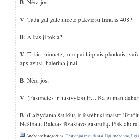
B
: Nėra jos.
V
: Tada gal galetumėte pakviesti Iriną is 408?
B
: A kas ji tokia?
V
: Tokia briunetė, trumpai kirptais plaukais, vai
apsiavusi, balerina jinai.
B
: Nėra jos.
V
: (Pasimetęs ir nusivylęs) Ir… Ką gi man dabar 
B
: (Laižydama šaukštą ir išsrėbusi maisto likuči
Nežinau. Baletas išvažiavo gastrolių. Pisk chora
Anekdoto kategorijos:
Dėstytojai ir studentai
,
Ilgi anekdotai
,
Ilgi