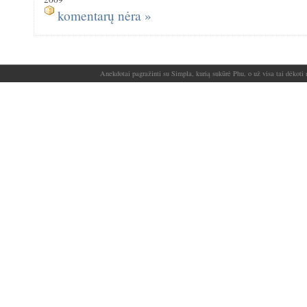
komentarų nėra »
Anekdotai pagražinti su Simpla, kurią sukūrė Phu, o už visa tai dėkoti