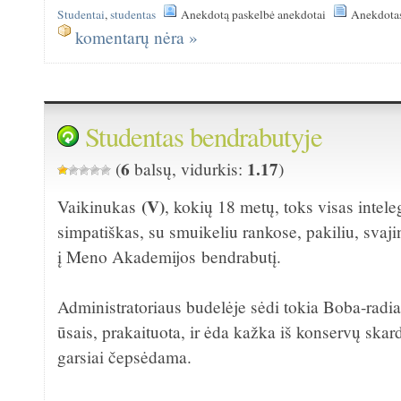
Studentai
,
studentas
Anekdotą paskelbė anekdotai
Anekdotas
komentarų nėra »
Studentas bendrabutyje
6
1.17
(
balsų, vidurkis:
)
(V)
Vaikinukas
, kokių 18 metų, toks visas intele
simpatiškas, su smuikeliu rankose, pakiliu, svaji
į Meno Akademijos bendrabutį.
Administratoriaus budelėje sėdi tokia Boba-radi
ūsais, prakaituota, ir ėda kažka iš konservų skar
garsiai čepsėdama.