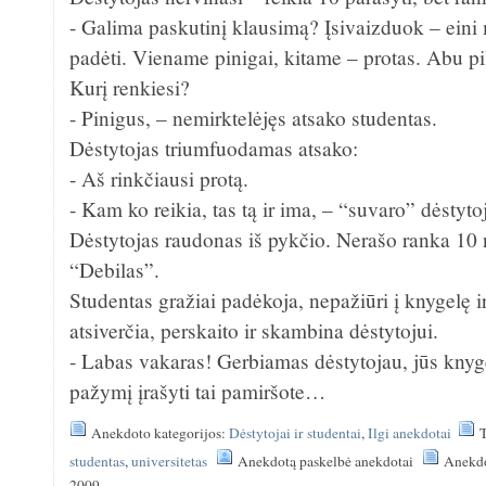
- Galima paskutinį klausimą? Įsivaizduok – eini 
padėti. Viename pinigai, kitame – protas. Abu pil
Kurį renkiesi?
- Pinigus, – nemirktelėjęs atsako studentas.
Dėstytojas triumfuodamas atsako:
- Aš rinkčiausi protą.
- Kam ko reikia, tas tą ir ima, – “suvaro” dėstyt
Dėstytojas raudonas iš pykčio. Nerašo ranka 10 n
“Debilas”.
Studentas gražiai padėkoja, nepažiūri į knygelę 
atsiverčia, perskaito ir skambina dėstytojui.
- Labas vakaras! Gerbiamas dėstytojau, jūs knyge
pažymį įrašyti tai pamiršote…
Anekdoto kategorijos:
Dėstytojai ir studentai
,
Ilgi anekdotai
studentas
,
universitetas
Anekdotą paskelbė anekdotai
Anekdo
2009