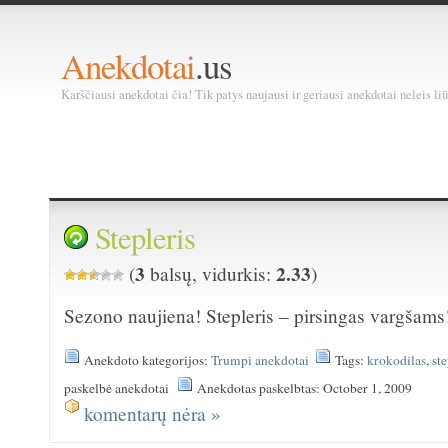
Anekdotai
.us
Karščiausi anekdotai čia! Tik patys naujausi ir geriausi anekdotai neleis liū
Stepleris
3
2.33
(
balsų, vidurkis:
)
Sezono naujiena! Stepleris – pirsingas vargšams
Anekdoto kategorijos:
Trumpi anekdotai
Tags:
krokodilas
,
ste
paskelbė anekdotai
Anekdotas paskelbtas: October 1, 2009
komentarų nėra »