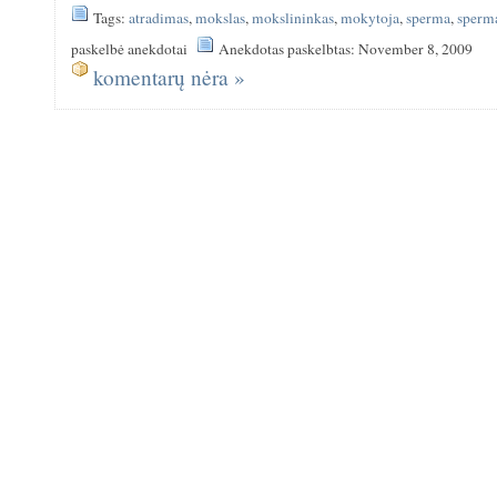
Tags:
atradimas
,
mokslas
,
mokslininkas
,
mokytoja
,
sperma
,
sperm
paskelbė anekdotai
Anekdotas paskelbtas: November 8, 2009
komentarų nėra »