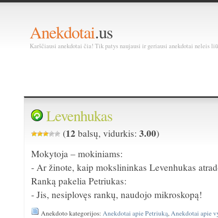
Anekdotai
.us
Karščiausi anekdotai čia! Tik patys naujausi ir geriausi anekdotai neleis liū
Levenhukas
12
3.00
(
balsų, vidurkis:
)
Mokytoja – mokiniams:
- Ar žinote, kaip mokslininkas Levenhukas atra
Ranką pakelia Petriukas:
- Jis, nesiplovęs rankų, naudojo mikroskopą!
Anekdoto kategorijos:
Anekdotai apie Petriuką
,
Anekdotai apie v